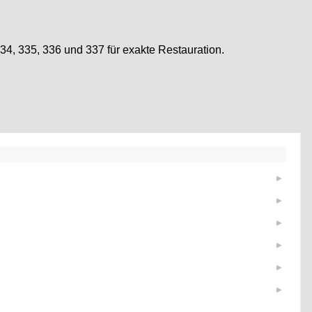
4, 335, 336 und 337 für exakte Restauration.
▶
▶
▶
▶
▶
▶