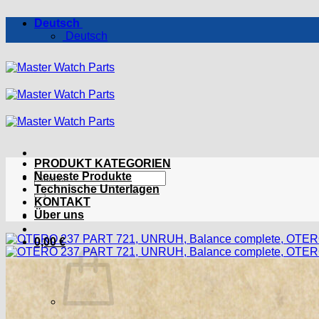
Zum
Deutsch
Inhalt
Deutsch
springen
PRODUKT KATEGORIEN
Suchen
Neueste Produkte
nach:
Technische Unterlagen
KONTAKT
Über uns
0,00
€