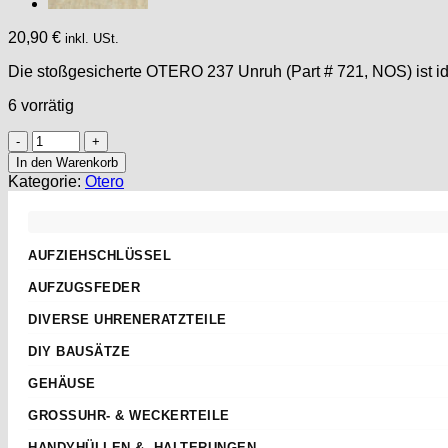
20,90
€
inkl. USt.
Die stoßgesicherte OTERO 237 Unruh (Part # 721, NOS) ist id
6 vorrätig
OTERO
237
In den Warenkorb
PART
Kategorie:
Otero
721,
UNRUH,
Balance
complete,
AUFZIEHSCHLÜSSEL
OTERO
Standard
334
AUFZUGSFEDER
335
Sternschlüssel
Nach Abmessungen
336
DIVERSE UHRENERATZTEILE
Taschenuhren
ETA
337
Aufzugwellen
Wecker
DIY BAUSÄTZE
-
AS
Aufzugwellenverlängerungen
NOS
Kurbel
ETA 2824-2
JUNGHANS
GEHÄUSE
Federstege
-
Weitere
ETA 2836-2
Weckerfeder
ETA
Menge
Kronen & Dichtungen
GROSSUHR- & WECKERTEILE
ETA 7750
Automatik Uhrwerke
SEIKO
Weitere
Einpresslager & -futter
ETA 805.112
HANDYHÜLLEN & -HALTERUNGEN