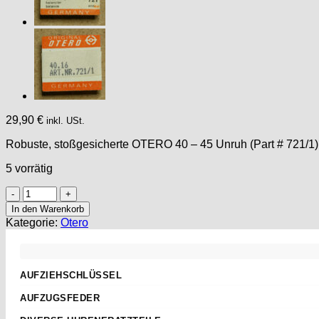
29,90
€
inkl. USt.
Robuste, stoßgesicherte OTERO 40 – 45 Unruh (Part # 721/1)
5 vorrätig
OTERO
40
In den Warenkorb
-
Kategorie:
Otero
45
PART
721
/1,
AUFZIEHSCHLÜSSEL
UNRUH,
Standard
Balance
AUFZUGSFEDER
complete,
Sternschlüssel
Nach Abmessungen