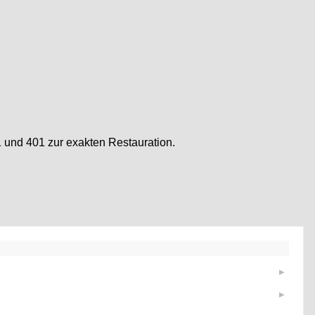
und 401 zur exakten Restauration.
▶
▶