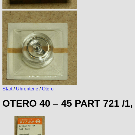
Start
/
Uhrenteile
/
Otero
OTERO 40 – 45 PART 721 /1