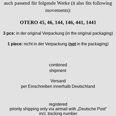
auch passend für folgende Werke (it also fits following
Ebosa
movements):
Emes
ESA - ETA
OTERO 45, 46, 144, 146, 441, 1441
EUW
F "Felsa"
3 pcs:
in der original Verpackung (
in the original packaging)
Favor
FE "France Ebauches"
1 piece:
nicht in der Verpackung (
not
in the packaging)
FEF
FHF
FB „Förster"
combined
GUB "Glashütter Uhrenbetrieb"
shipment
GUBA
HB "Hermann Becker"
Versand
Helvetia
per Einschreiben innerhalb Deutschland
Heuer
HF Bauer
HPP „Henzi & Pfaff"
registered
priority shipping only via airmail with „Deutsche Post“
Index
incl. tracking number
Intese