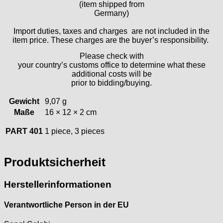
(item shipped from
ISA
Germany)
Jean Brun
Import duties, taxes and charges are not included in the
Junghans
item price. These charges are the buyer’s responsibility.
Kasper
Please check with
KF Grana
your country’s customs office to determine what these
Kaiser
additional costs will be
prior to bidding/buying.
Kienzle
Lanco
Gewicht
9,07 g
Lorsa
Maße
16 × 12 × 2 cm
MSR
PART 401
1 piece, 3 pieces
MST Roamer
ORC
Osco
Produktsicherheit
Otero
Peseux
Herstellerinformationen
PUW
RL „Ronda"
Verantwortliche Person in der EU
ST "Standard "