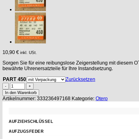
10,90
€
inkl. USt.
Sorgen Sie für eine reibungslose Zeigerstellung mit diesem O
bewährte Uhrenersatzteile für Ihre Instandsetzung.
PART 450
Zurücksetzen
Otero
56
In den Warenkorb
Part
Artikelnummer:
333236497168
Kategorie:
Otero
450
Zeigerstellrad,
Setting
Wheel,
AUFZIEHSCHLÜSSEL
EPPLE
Standard
/
AUFZUGSFEDER
OTTO
Sternschlüssel
Nach Abmessungen