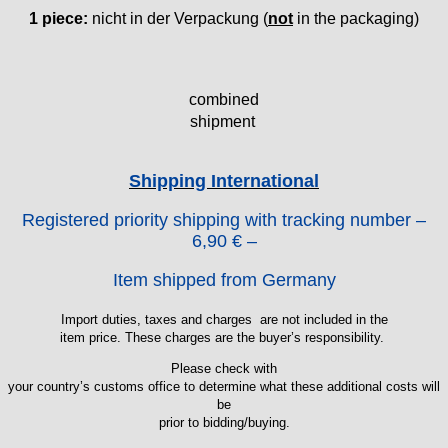
Emes
1 piece:
nicht in der Verpackung (
not
in the packaging)
ESA - ETA
EUW
F "Felsa"
combined
Favor
shipment
FE "France Ebauches"
FEF
FHF
Shipping International
FB „Förster"
Registered priority shipping with tracking number –
GUB "Glashütter Uhrenbetrieb"
6,90 € –
GUBA
HB "Hermann Becker"
Item shipped from Germany
Helvetia
Import duties, taxes and charges are not included in the
Heuer
item price. These charges are the buyer’s responsibility.
HF Bauer
HPP „Henzi & Pfaff"
Please check with
your country’s customs office to determine what these additional costs will
Index
be
Intese
prior to bidding/buying.
ISA