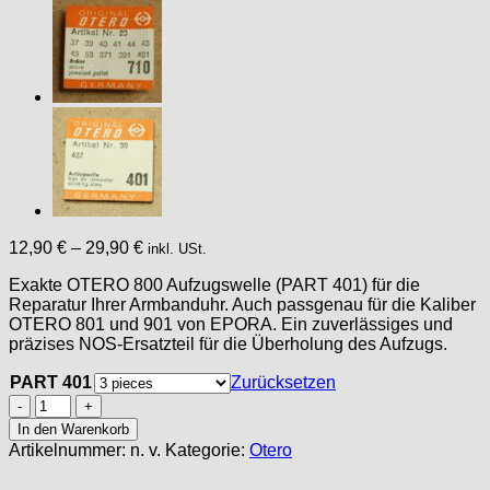
12,90
€
–
29,90
€
inkl. USt.
Exakte OTERO 800 Aufzugswelle (PART 401) für die
Reparatur Ihrer Armbanduhr. Auch passgenau für die Kaliber
OTERO 801 und 901 von EPORA. Ein zuverlässiges und
präzises NOS-Ersatzteil für die Überholung des Aufzugs.
PART 401
Zurücksetzen
OTERO
800
In den Warenkorb
Part
Artikelnummer:
n. v.
Kategorie:
Otero
401
winding