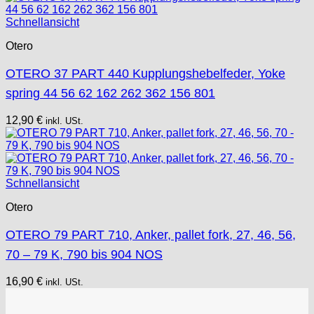
Schnellansicht
Otero
OTERO 37 PART 440 Kupplungshebelfeder, Yoke
spring 44 56 62 162 262 362 156 801
12,90
€
inkl. USt.
Schnellansicht
Otero
OTERO 79 PART 710, Anker, pallet fork, 27, 46, 56,
70 – 79 K, 790 bis 904 NOS
16,90
€
inkl. USt.