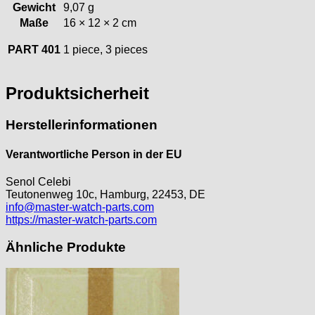
Gewicht
9,07 g
Jean Brun
Maße
16 × 12 × 2 cm
Junghans
Kasper
PART 401
1 piece, 3 pieces
KF Grana
Kaiser
Produktsicherheit
Kienzle
Lanco
Herstellerinformationen
Lorsa
MSR
Verantwortliche Person in der EU
MST Roamer
ORC
Senol Celebi
Teutonenweg 10c, Hamburg, 22453, DE
Osco
info@master-watch-parts.com
Otero
https://master-watch-parts.com
Peseux
Ähnliche Produkte
PUW
RL „Ronda"
ST "Standard "
Tissot
Unitas