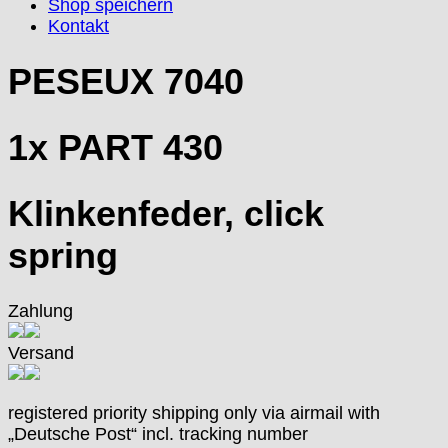
Shop speichern
EUW
Kontakt
F "Felsa"
Favor
PESEUX 7040
FE "France Ebauches"
FEF
1x PART 430
FHF
FB „Förster"
GUB "Glashütter Uhrenbetrieb"
Klinkenfeder, click
GUBA
HB "Hermann Becker"
spring
Helvetia
Heuer
HF Bauer
Zahlung
HPP „Henzi & Pfaff"
Versand
Index
Intese
ISA
registered priority shipping only via airmail with
Jean Brun
„Deutsche Post“ incl. tracking number