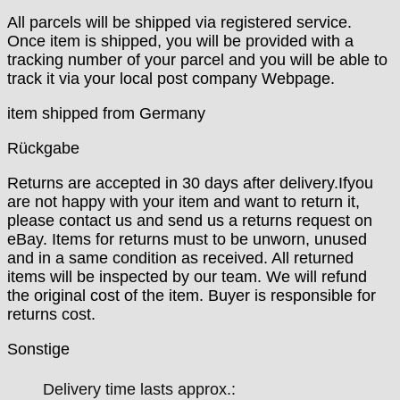
Junghans
All parcels will be shipped via registered service.
Kasper
Once item is shipped, you will be provided with a
KF Grana
tracking number of your parcel and you will be able to
Kaiser
track it via your local post company Webpage.
Kienzle
Lanco
item shipped from Germany
Lorsa
Rückgabe
MSR
MST Roamer
Returns are accepted in 30 days after delivery.Ifyou
ORC
are not happy with your item and want to return it,
Osco
please contact us and send us a returns request on
Otero
eBay. Items for returns must to be unworn, unused
and in a same condition as received. All returned
Peseux
items will be inspected by our team. We will refund
PUW
the original cost of the item. Buyer is responsible for
RL „Ronda"
returns cost.
ST "Standard "
Tissot
Sonstige
Unitas
Delivery time lasts approx.: