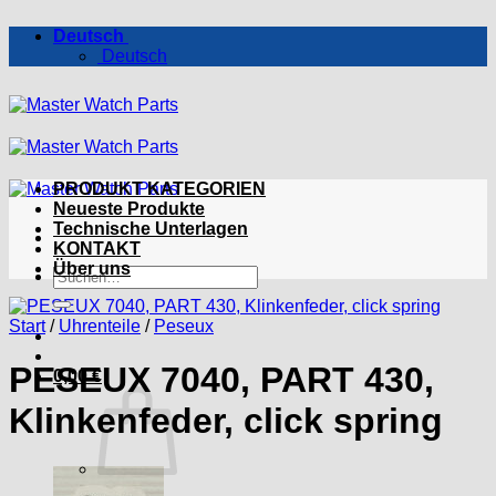
Zum
Deutsch
Inhalt
Deutsch
springen
PRODUKT KATEGORIEN
Neueste Produkte
Technische Unterlagen
KONTAKT
Über uns
Suchen
nach:
Start
/
Uhrenteile
/
Peseux
PESEUX 7040, PART 430,
0,00
€
Klinkenfeder, click spring