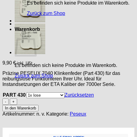
Es befinden sich keine Produkte im Warenkorb.
Zurück zum Shop
Warenkorb
9,90
€
inkl. USt.
Es befinden sich keine Produkte im Warenkorb.
Präzise PESEUX 7040 Klinkenfeder (Part 430) für das
Zurück zum Shop
reibungslose Funktionieren Ihrer Uhr. Ideal für
Instandsetzungen der ETA Kaliber der 7000er Serie.
PART 430
Zurücksetzen
PESEUX
7040,
In den Warenkorb
PART
Artikelnummer:
n. v.
Kategorie:
Peseux
430,
Klinkenfeder,
click
spring