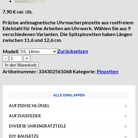
7,90
€
inkl. USt.
Präzise antimagnetische Uhrmacherpinzette aus rostfreiem
Edelstahl für feine Arbeiten am Uhrwerk. Wählen Sie aus 9
verschiedenen Varianten. Die Spitzpinzetten haben Längen
zwischen 11,6 und 12,6 cm.
Zurücksetzen
Modell
Pinzette,
Spitzpinzette,
In den Warenkorb
Uhrmacherpinzette,
Artikelnummer:
334302561068
Kategorie:
Pinzetten
Edelstahl,
Antimagnetisch
9
Variante
ALLE EINKLAPPEN
Menge
AUFZIEHSCHLÜSSEL
▶
Standard
AUFZUGSFEDER
▶
Sternschlüssel
Nach Abmessungen
DIVERSE UHRENERATZTEILE
▶
Taschenuhren
ETA
Aufzugwellen
Wecker
DIY BAUSÄTZE
▶
AS