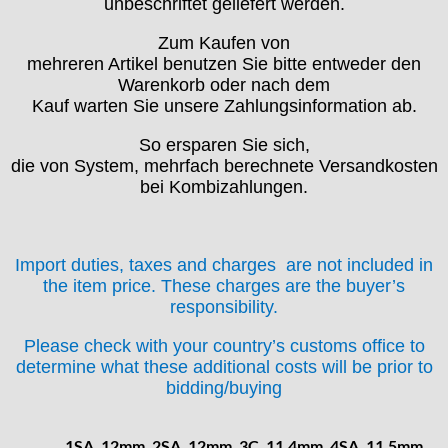
unbeschriftet geliefert werden.
FEF
FHF
Zum Kaufen von
FB „Förster"
mehreren Artikel benutzen Sie bitte entweder den
Warenkorb oder nach dem
GUB "Glashütter Uhrenbetrieb"
Kauf warten Sie unsere Zahlungsinformation ab.
GUBA
HB "Hermann Becker"
So ersparen Sie sich,
Helvetia
die von System, mehrfach berechnete Versandkosten
bei Kombizahlungen.
Heuer
HF Bauer
HPP „Henzi & Pfaff"
Index
Import duties, taxes and charges are not included in
the item price. These charges are the buyer’s
Intese
responsibility.
ISA
Jean Brun
Please check with your country’s customs office to
Junghans
determine what these additional costs will be prior to
Kasper
bidding/buying
KF Grana
Kaiser
1SA, 12mm, 2SA, 12mm, 3C, 11,4mm, 4SA, 11,5mm,