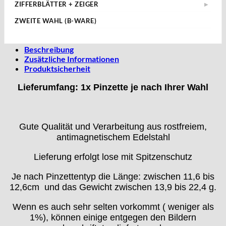
ZIFFERBLÄTTER + ZEIGER
Bidlingmaier
▶
Diverse Zeiger
▶
Zeigersetzer
› ETA 2824-2 ZB
Taschenuhrengläser
Durowe
Eta ZB + Zeiger
▶
Bifora
› Chrono-Zeiger
ZWEITE WAHL (B-WARE)
ETA 2824-2 Zeiger
› ETA 2836-2 ZB
▶
Zeigerabheber
Miyota
▶
› ETA 2824-2 ZB+Z
› Konvolut
Brac
› ETA 2892-2 & 805.111 ZB
› 150 90 25
Stunden- und Minutenzeiger
▶
› ETA 2892-2 ZB+Z
› Miyota 1M12
Ronda
› ETA 6497 ZB
Bulova
› 150 90 21
› ETA 6497 ZB+Z
› Miyota 6L85
› 100/50
Beschreibung
SEKUNDENZEIGER
› ETA 6498 ZB
▶
Seiko
▶
› 150 90
Casio
› ETA 6498 ZB+Z
› Miyota 6M85 & 6M95
› 100/55
Zusätzliche Informationen
› ETA 7750 ZB
› Ø 19
› Seiko VD53B & VD53C
Weitere ZB
› ETA 7750 ZB+Z
› Miyota OS 10
› 120/60
Cattin
Produktsicherheit
› ETA 902.005 ZB
› Ø 20
› Seiko VD54C
› Miyota OS 20 & OS25
› 120/70
› ETA 955.414 ZB
CRC
› Ø 21
Lieferumfang: 1x Pinzette je nach Ihrer Wahl
› 150 90
› Ø 25
Certina
Cupillard
Durowe
Gute Qualität und Verarbeitung aus rostfreiem,
EB "Ebauches Bettlach"
antimagnetischem Edelstahl
Ebosa
Emes
Lieferung erfolgt lose mit Spitzenschutz
ESA - ETA
Je nach Pinzettentyp die Länge: zwischen 11,6 bis
EUW
12,6cm und das Gewicht zwischen 13,9 bis 22,4 g.
F "Felsa"
Wenn es auch sehr selten vorkommt ( weniger als
Favor
1%), können einige entgegen den Bildern
FE "France Ebauches"