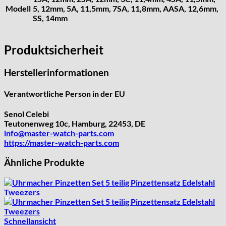
Kienzle
Modell
5, 12mm, 5A, 11,5mm, 7SA, 11,8mm, AASA, 12,6mm,
SS, 14mm
Lanco
Lorsa
MSR
Produktsicherheit
MST Roamer
ORC
Herstellerinformationen
Osco
Verantwortliche Person in der EU
Otero
Peseux
Senol Celebi
PUW
Teutonenweg 10c, Hamburg, 22453, DE
info@master-watch-parts.com
RL „Ronda"
https://master-watch-parts.com
ST "Standard "
Tissot
Ähnliche Produkte
Unitas
Schnellansicht