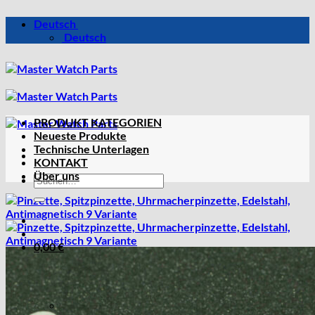
Zum
Deutsch
Inhalt
Deutsch
springen
PRODUKT KATEGORIEN
Neueste Produkte
Technische Unterlagen
KONTAKT
Über uns
Suchen
nach:
0,00
€