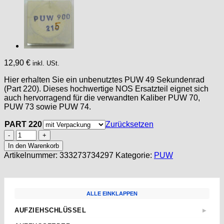
12,90
€
inkl. USt.
Hier erhalten Sie ein unbenutztes PUW 49 Sekundenrad
(Part 220). Dieses hochwertige NOS Ersatzteil eignet sich
auch hervorragend für die verwandten Kaliber PUW 70,
PUW 73 sowie PUW 74.
PART 220
Zurücksetzen
PUW
49
In den Warenkorb
PART
Artikelnummer:
333273734297
Kategorie:
PUW
220,
Sekundenrad,
Fourth
wheel,
ALLE EINKLAPPEN
PUW
70,
AUFZIEHSCHLÜSSEL
▶
PUW
Standard
73,