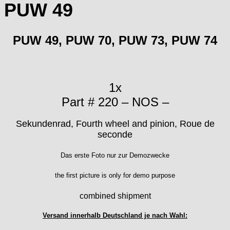
Favor
PUW 49
FE "France Ebauches"
FEF
PUW 49, PUW 70, PUW 73, PUW 74
FHF
FB „Förster"
GUB "Glashütter Uhrenbetrieb"
GUBA
1x
HB "Hermann Becker"
Part # 220 – NOS –
Helvetia
Heuer
Sekundenrad, Fourth wheel and pinion, Roue de
HF Bauer
seconde
HPP „Henzi & Pfaff"
Index
Das erste Foto nur zur Demozwecke
Intese
ISA
the first picture is only for demo purpose
Jean Brun
combined shipment
Junghans
Kasper
Versand innerhalb Deutschland je nach Wahl:
KF Grana