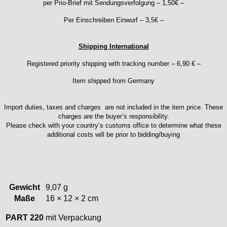
per Prio-Brief mit Sendungsverfolgung – 1,50€ –
Kaiser
Kienzle
Per Einschreiben Einwurf – 3,5€ –
Lanco
Lorsa
Shipping International
MSR
Registered priority shipping with tracking number – 6,90 € –
MST Roamer
ORC
Item shipped from Germany
Osco
Otero
Import duties, taxes and charges are not included in the item price. These
Peseux
charges are the buyer’s responsibility.
Please check with your country’s customs office to determine what these
PUW
additional costs will be prior to bidding/buying
RL „Ronda"
ST "Standard "
Tissot
Unitas
Gewicht
9,07 g
Maße
16 × 12 × 2 cm
PART 220
mit Verpackung