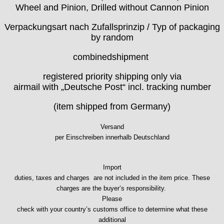
Wheel and Pinion, Drilled without Cannon Pinion
ISA
Jean Brun
Verpackungsart nach Zufallsprinzip / Typ of packaging
Junghans
by random
Kasper
combinedshipment
KF Grana
Kaiser
registered priority shipping only via
Kienzle
airmail with „Deutsche Post“ incl. tracking number
Lanco
(item shipped from Germany)
Lorsa
MSR
Versand
MST Roamer
per Einschreiben innerhalb Deutschland
ORC
Osco
Otero
Import
duties, taxes and charges are not included in the item price. These
Peseux
charges are the buyer’s responsibility.
PUW
Please
RL „Ronda"
check with your country’s customs office to determine what these
ST "Standard "
additional