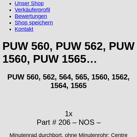
Unser Shop
Ebosa
Verkäuferprofil
Emes
Bewertungen
ESA - ETA
Shop speichern
EUW
Kontakt
F "Felsa"
Favor
PUW 560, PUW 562, PUW
FE "France Ebauches"
1560, PUW 1565…
FEF
FHF
FB „Förster"
PUW 560, 562, 564, 565, 1560, 1562,
GUB "Glashütter Uhrenbetrieb"
1564, 1565
GUBA
HB "Hermann Becker"
Helvetia
Heuer
1x
HF Bauer
Part # 206 – NOS –
HPP „Henzi & Pfaff"
Index
Minutenrad durchbort, ohne Minutenrohr; Centre
Intese