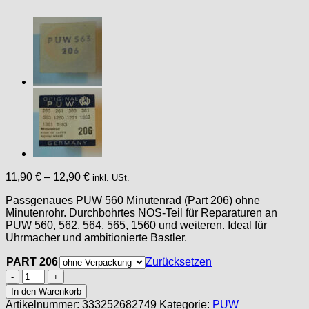
11,90
€
–
12,90
€
inkl. USt.
Passgenaues PUW 560 Minutenrad (Part 206) ohne
Minutenrohr. Durchbohrtes NOS-Teil für Reparaturen an
PUW 560, 562, 564, 565, 1560 und weiteren. Ideal für
Uhrmacher und ambitionierte Bastler.
PART 206
Zurücksetzen
PUW
560
In den Warenkorb
Part
Artikelnummer:
333252682749
Kategorie:
PUW