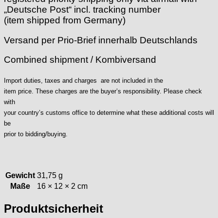
GUBA
„Deutsche Post“ incl. tracking number
HB "Hermann Becker"
(item shipped from Germany)
Helvetia
Versand per Prio-Brief innerhalb Deutschlands
Heuer
HF Bauer
Combined shipment / Kombiversand
HPP „Henzi & Pfaff"
Index
Import duties, taxes and charges are not included in the
Intese
item price. These charges are the buyer’s responsibility. Please check
ISA
with
Jean Brun
your country’s customs office to determine what these additional costs will
Junghans
be
prior to bidding/buying.
Kasper
KF Grana
Kaiser
Kienzle
Gewicht
31,75 g
Lanco
Maße
16 × 12 × 2 cm
Lorsa
MSR
Produktsicherheit
MST Roamer