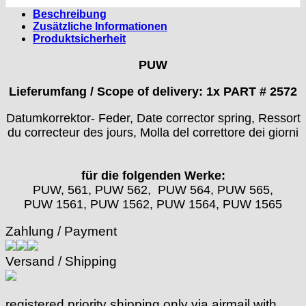
Bulova
› 150 90 21
› ETA 6497 ZB+Z
› Miyota 6L85
› 100/50
SEKUNDENZEIGER
› ETA 6498 ZB
Beschreibung
▶
Seiko
▶
› 150 90
Casio
› ETA 6498 ZB+Z
› Miyota 6M85 & 6M95
› 100/55
› ETA 7750 ZB
Zusätzliche Informationen
› Ø 19
› Seiko VD53B & VD53C
Weitere ZB
› ETA 7750 ZB+Z
› Miyota OS 10
Cattin
› 120/60
› ETA 902.005 ZB
Produktsicherheit
› Ø 20
› Seiko VD54C
› Miyota OS 20 & OS25
› 120/70
› ETA 955.414 ZB
CRC
› Ø 21
› 150 90
PUW
› Ø 25
Certina
Cupillard
Lieferumfang / Scope of delivery: 1x PART # 2572
Durowe
Datumkorrektor- Feder, Date corrector spring
, Ressort
EB "Ebauches Bettlach"
du correcteur des jours, Molla del correttore dei giorni
Ebosa
Emes
ESA - ETA
für die folgenden Werke:
EUW
PUW, 561, PUW 562, PUW 564, PUW 565,
F "Felsa"
PUW 1561, PUW 1562, PUW 1564, PUW 1565
Favor
Zahlung / Payment
FE "France Ebauches"
FEF
Versand / Shipping
FHF
FB „Förster"
GUB "Glashütter Uhrenbetrieb"
registered priority shipping only via airmail with