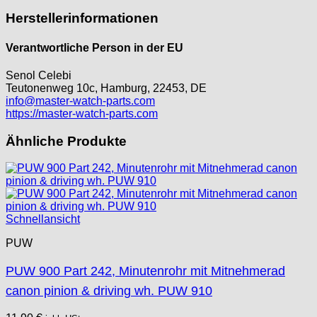
ORC
Herstellerinformationen
Osco
Verantwortliche Person in der EU
Otero
Peseux
Senol Celebi
PUW
Teutonenweg 10c, Hamburg, 22453, DE
RL „Ronda"
info@master-watch-parts.com
https://master-watch-parts.com
ST "Standard "
Tissot
Ähnliche Produkte
Unitas
Schnellansicht
PUW
PUW 900 Part 242, Minutenrohr mit Mitnehmerad
canon pinion & driving wh. PUW 910