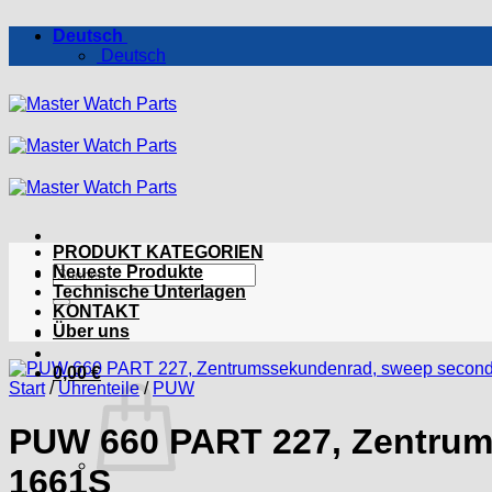
Zum
Deutsch
Inhalt
Deutsch
springen
PRODUKT KATEGORIEN
Suchen
Neueste Produkte
nach:
Technische Unterlagen
KONTAKT
Über uns
0,00
€
Start
/
Uhrenteile
/
PUW
PUW 660 PART 227, Zentrum
1661S