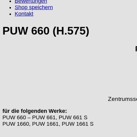
Bewertungen
Shop speichern
EUW
Kontakt
F "Felsa"
Favor
PUW 660 (H.575)
FE "France Ebauches"
FEF
FHF
FB „Förster"
GUB "Glashütter Uhrenbetrieb"
GUBA
HB "Hermann Becker"
Helvetia
Heuer
HF Bauer
Zentrumss
HPP „Henzi & Pfaff"
Index
für die folgenden Werke:
PUW 660 – PUW 661, PUW 661 S
Intese
PUW 1660, PUW 1661, PUW 1661 S
ISA
Jean Brun