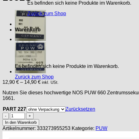
Es befinden sich keine Produkte im Warenkorb.
Zurück zum Shop
Warenkorb
Es befinden sich keine Produkte im Warenkorb.
Zurück zum Shop
12,90
€
–
14,90
€
inkl. USt.
Nutzen Sie dieses hochwertige NOS PUW 660 Zentrumssekunde
1661.
PART 227
Zurücksetzen
PUW
660
In den Warenkorb
PART
Artikelnummer:
333273955253
Kategorie:
PUW
227,
Zentrumssekundenrad,