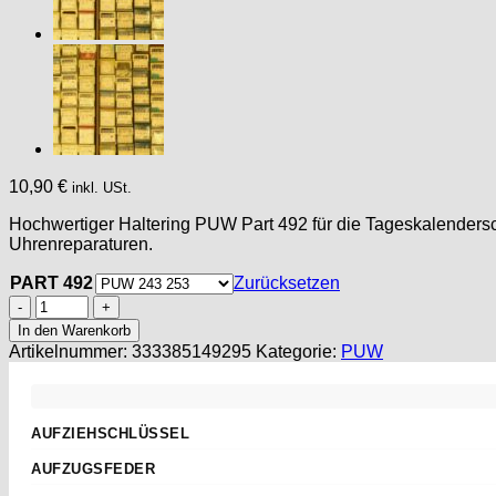
10,90
€
inkl. USt.
Hochwertiger Haltering PUW Part 492 für die Tageskalendersc
Uhrenreparaturen.
PART 492
Zurücksetzen
PUW
Watch
In den Warenkorb
spare
Artikelnummer:
333385149295
Kategorie:
PUW
parts
PART
492
Haltering
AUFZIEHSCHLÜSSEL
für
Standard
Tageskalenderscheibe
AUFZUGSFEDER
PUW
Sternschlüssel
Nach Abmessungen