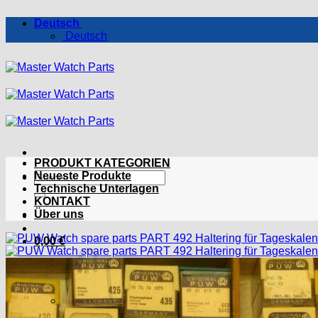
Zum
Deutsch
Inhalt
Deutsch
springen
PRODUKT KATEGORIEN
Suchen
Neueste Produkte
nach:
Technische Unterlagen
KONTAKT
Über uns
0,00
€