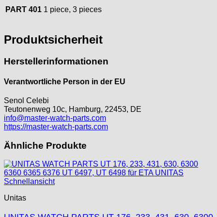
PART 401
1 piece, 3 pieces
Kaiser
Kienzle
Lanco
Produktsicherheit
Lorsa
MSR
Herstellerinformationen
MST Roamer
ORC
Verantwortliche Person in der EU
Osco
Senol Celebi
Otero
Teutonenweg 10c, Hamburg, 22453, DE
Peseux
info@master-watch-parts.com
https://master-watch-parts.com
PUW
RL „Ronda"
Ähnliche Produkte
ST "Standard "
Tissot
Unitas
Schnellansicht
Unitas