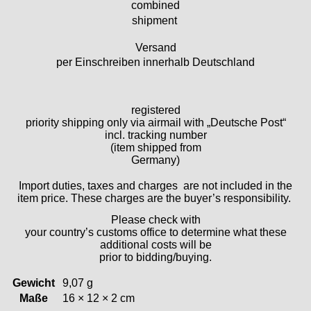
combined
Favor
shipment
FE "France Ebauches"
FEF
Versand
FHF
per Einschreiben innerhalb Deutschland
FB „Förster"
GUB "Glashütter Uhrenbetrieb"
GUBA
registered
priority shipping only via airmail with „Deutsche Post“
HB "Hermann Becker"
incl. tracking number
Helvetia
(item shipped from
Heuer
Germany)
HF Bauer
Import duties, taxes and charges are not included in the
HPP „Henzi & Pfaff"
item price. These charges are the buyer’s responsibility.
Index
Please check with
Intese
your country’s customs office to determine what these
ISA
additional costs will be
prior to bidding/buying.
Jean Brun
Junghans
Gewicht
9,07 g
Kasper
Maße
16 × 12 × 2 cm
KF Grana