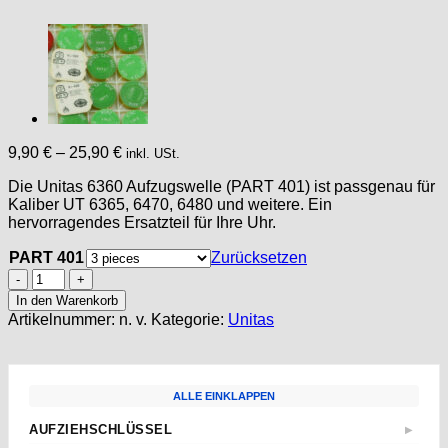
9,90
€
–
25,90
€
inkl. USt.
Die Unitas 6360 Aufzugswelle (PART 401) ist passgenau für
Kaliber UT 6365, 6470, 6480 und weitere. Ein
hervorragendes Ersatzteil für Ihre Uhr.
PART 401
Zurücksetzen
UNITAS
6360
In den Warenkorb
Part
Artikelnummer:
n. v.
Kategorie:
Unitas
401
Winding
stem,
Aufzugswelle
ALLE EINKLAPPEN
UT
6365
AUFZIEHSCHLÜSSEL
▶
6470