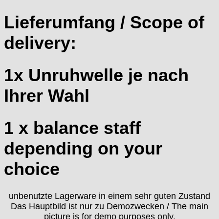
EUW
Lieferumfang / Scope of
F "Felsa"
Favor
delivery:
FE "France Ebauches"
FEF
1x Unruhwelle je nach
FHF
FB „Förster"
Ihrer Wahl
GUB "Glashütter Uhrenbetrieb"
GUBA
HB "Hermann Becker"
1 x balance staff
Helvetia
Heuer
depending on your
HF Bauer
choice
HPP „Henzi & Pfaff"
Index
Intese
unbenutzte Lagerware in einem sehr guten Zustand
ISA
Das Hauptbild ist nur zu Demozwecken / The main
Jean Brun
picture is for demo purposes only.