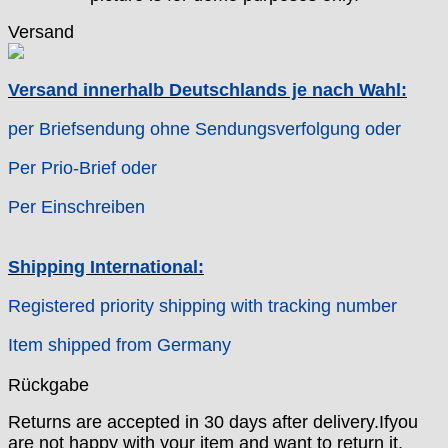
Junghans
Versand
Kasper
KF Grana
Kaiser
Versand innerhalb Deutschlands je nach Wahl:
Kienzle
per Briefsendung ohne Sendungsverfolgung oder
Lanco
Lorsa
Per Prio-Brief oder
MSR
MST Roamer
Per Einschreiben
ORC
Osco
Shipping International:
Otero
Peseux
Registered priority shipping with tracking number
PUW
Item shipped from Germany
RL „Ronda"
ST "Standard "
Rückgabe
Tissot
Unitas
Returns are accepted in 30 days after delivery.Ifyou
are not happy with your item and want to return it,