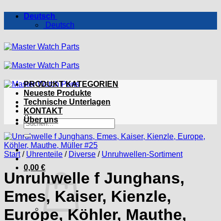
Zum
Deutsch
Inhalt
Deutsch
springen
PRODUKT KATEGORIEN
Neueste Produkte
Technische Unterlagen
KONTAKT
Über uns
Suchen
nach:
Start
/
Uhrenteile
/
Diverse
/
Unruhwellen-Sortiment
0,00
€
Unruhwelle f Junghans,
Emes, Kaiser, Kienzle,
Europe, Köhler, Mauthe,