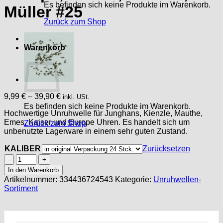
Es befinden sich keine Produkte im Warenkorb.
Müller #25
Zurück zum Shop
Warenkorb
9,99
€
–
39,90
€
inkl. USt.
Es befinden sich keine Produkte im Warenkorb.
Hochwertige Unruhwelle für Junghans, Kienzle, Mauthe,
Emes, Kaiser und Europe Uhren. Es handelt sich um
Zurück zum Shop
unbenutzte Lagerware in einem sehr guten Zustand.
KALIBER
Zurücksetzen
Unruhwelle
f
In den Warenkorb
Junghans,
Artikelnummer:
334436724543
Kategorie:
Unruhwellen-
Emes,
Sortiment
Kaiser,
Kienzle,
Europe,
Köhler,