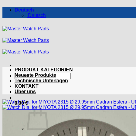
Zum
Deutsch
Inhalt
Deutsch
springen
PRODUKT KATEGORIEN
Suchen
Neueste Produkte
nach:
Technische Unterlagen
KONTAKT
Über uns
0,00
€