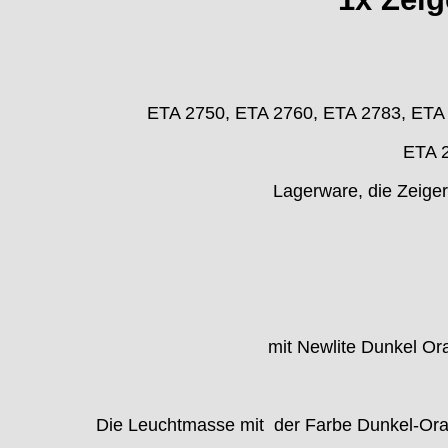
Durowe
EB "Ebauches Bettlach"
Ebosa
Emes
ESA - ETA
ETA 2750, ETA 2760, ETA 2783, ETA 
EUW
F "Felsa"
ETA 
Favor
Lagerware, die Zeiger
FE "France Ebauches"
FEF
FHF
FB „Förster"
GUB "Glashütter Uhrenbetrieb"
GUBA
HB "Hermann Becker"
mit Newlite Dunkel Or
Helvetia
Heuer
HF Bauer
Die Leuchtmasse mit der Farbe Dunkel-Oran
HPP „Henzi & Pfaff"