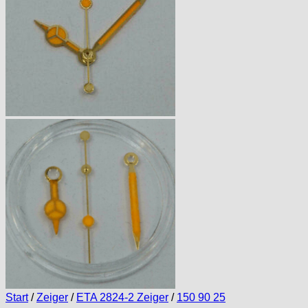
Start
/
Zeiger
/
ETA 2824-2 Zeiger
/
150 90 25