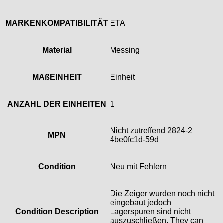
ST "Standard "
MARKENKOMPATIBILITÄT
ETA
Tissot
Unitas
Material
Messing
MAßEINHEIT
Einheit
ANZAHL DER EINHEITEN
1
Nicht zutreffend 2824-2
MPN
4be0fc1d-59d
Condition
Neu mit Fehlern
Die Zeiger wurden noch nicht
eingebaut jedoch
Condition Description
Lagerspuren sind nicht
auszuschließen. They can