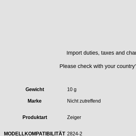
Index
Intese
ISA
Jean Brun
Junghans
Kasper
KF Grana
Import duties, taxes and char
Kaiser
Kienzle
Please check with your country’s
Lanco
Lorsa
MSR
Gewicht
10 g
MST Roamer
ORC
Marke
Nicht zutreffend
Osco
Otero
Produktart
Zeiger
Peseux
PUW
MODELLKOMPATIBILITÄT
2824-2
RL „Ronda"