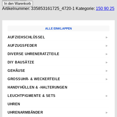
ETA
In den Warenkorb
2824-
Artikelnummer:
335853161725_4720-1
Kategorie:
150 90 25
2
Zeiger
8/12/12,5mm
Mercedes
ALLE EINKLAPPEN
Watch
Hands
AUFZIEHSCHLÜSSEL
▶
AIGUILLES
Standard
...
AUFZUGSFEDER
▶
(Kopie)
Sternschlüssel
Nach Abmessungen
Menge
DIVERSE UHRENERATZTEILE
▶
Taschenuhren
ETA
Aufzugwellen
Wecker
DIY BAUSÄTZE
▶
AS
Aufzugwellenverlängerungen
Kurbel
ETA 2824-2
JUNGHANS
GEHÄUSE
▶
Federstege
Weitere
ETA 2836-2
Weckerfeder
ETA
Kronen & Dichtungen
GROSSUHR- & WECKERTEILE
▶
ETA 7750
Automatik Uhrwerke
SEIKO
Weitere
Einpresslager & -futter
ETA 805.112
HANDYHÜLLEN & -HALTERUNGEN
Roskopf Uhren
Tissot
Pendelfedern
TISSOT SIDERAL
Weitere
LEUCHTPIGMENTE & SETS
▶
Richtknöpfe
Superluminova
Spaltscheiben
UHREN
Newlite
Sperrfedern
UHRENARMBÄNDER
▶
WatchGrade
Sperrräder