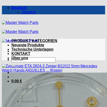
Zum
Deutsch
Inhalt
Deutsch
springen
PRODUKT KATEGORIEN
Neueste Produkte
Technische Unterlagen
KONTAKT
Über uns
Suchen
nach:
0,00
€