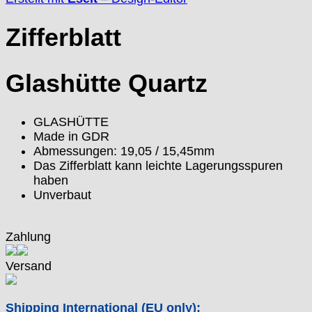
FE "France Ebauches"
Zifferblatt
FEF
FHF
FB „Förster"
Glashütte Quartz
GUB "Glashütter Uhrenbetrieb"
GUBA
HB "Hermann Becker"
GLASHÜTTE
Helvetia
Made in GDR
Heuer
Abmessungen: 19,05 / 15,45mm
Das Zifferblatt kann leichte Lagerungsspuren
HF Bauer
haben
HPP „Henzi & Pfaff"
Unverbaut
Index
Intese
ISA
Zahlung
Jean Brun
Versand
Junghans
Kasper
KF Grana
Shipping International (EU only):