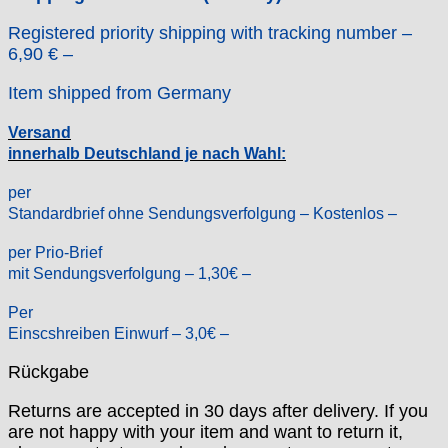
Kaiser
Kienzle
Registered priority shipping with tracking number –
6,90 € –
Lanco
Lorsa
Item shipped from Germany
MSR
MST Roamer
Versand
ORC
innerhalb Deutschland je nach Wahl:
Osco
per
Otero
Standardbrief ohne Sendungsverfolgung – Kostenlos –
Peseux
PUW
per Prio-Brief
RL „Ronda"
mit Sendungsverfolgung – 1,30€ –
ST "Standard "
Per
Tissot
Einscshreiben Einwurf – 3,0€ –
Unitas
Rückgabe
Returns are accepted in 30 days after delivery. If you
are not happy with your item and want to return it,