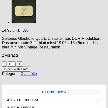
14,95
€
inkl. USt.
Seltenes Glashütte Quartz Ersatzteil aus DDR-Produktion.
Das unverbaute Zifferblatt misst 19.05 x 15.45mm und ist
ideal für Ihre Vintage Restauration.
2 vorrätig
Zifferblatt
für
In den Warenkorb
Glashütte
Kategorie:
Glashütte
Quartz
-
Ziffernblatt
-
ALLE EINKLAPPEN
DIAL
-
AUFZIEHSCHLÜSSEL
▶
ESFERA
Standard
-
AUFZUGSFEDER
▶