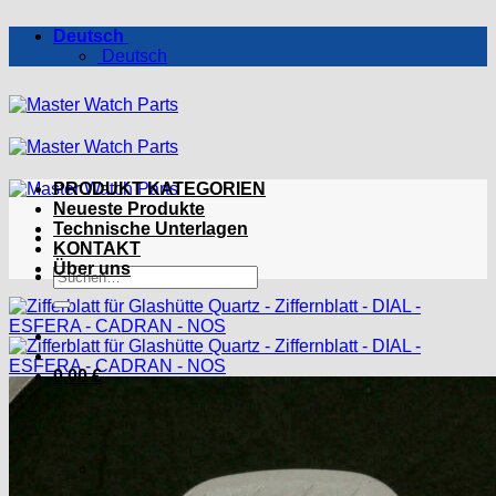
Zum
Deutsch
Inhalt
Deutsch
springen
PRODUKT KATEGORIEN
Neueste Produkte
Technische Unterlagen
KONTAKT
Über uns
Suchen
nach:
0,00
€