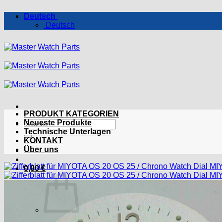
Zum
Deutsch
Inhalt
Deutsch
springen
PRODUKT KATEGORIEN
Suchen
Neueste Produkte
nach:
Technische Unterlagen
KONTAKT
Über uns
0,00
€