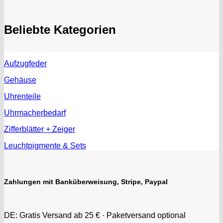
ST "Standard "
Tissot
Beliebte Kategorien
Unitas
Aufzugfeder
Gehäuse
Uhrenteile
Uhrmacherbedarf
Zifferblätter + Zeiger
Leuchtpigmente & Sets
Zahlungen mit Banküberweisung, Stripe, Paypal
DE: Gratis Versand ab 25 € · Paketversand optional