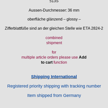
513S
EB "Ebauches Bettlach"
Aussen-Durchmesser: 36 mm
Ebosa
Emes
oberfläche glänzend – glossy –
ESA - ETA
Zifferblattfüße sind an der gleichen Stelle wie ETA 2824-2
EUW
F "Felsa"
combined
Favor
shipment
FE "France Ebauches"
FEF
for
FHF
multiple article orders please use
Add
to cart
function
FB „Förster"
GUB "Glashütter Uhrenbetrieb"
GUBA
Shipping International
HB "Hermann Becker"
Registered priority shipping with tracking number
Helvetia
Heuer
Item shipped from Germany
HF Bauer
HPP „Henzi & Pfaff"