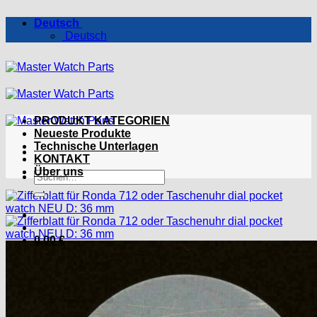
Zum
Deutsch
Inhalt
Deutsch
springen
PRODUKT KATEGORIEN
Neueste Produkte
Technische Unterlagen
KONTAKT
Über uns
Suchen
nach:
0,00
€