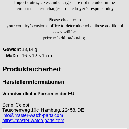
Index
Import duties, taxes and charges are not included in the
Intese
item price. These charges are the buyer’s responsibility.
ISA
Please check with
Jean Brun
your country’s customs office to determine what these additional
Junghans
costs will be
Kasper
prior to bidding/buying.
KF Grana
Gewicht
18,14 g
Kaiser
Maße
16 × 12 × 1 cm
Kienzle
Lanco
Produktsicherheit
Lorsa
MSR
Herstellerinformationen
MST Roamer
ORC
Verantwortliche Person in der EU
Osco
Senol Celebi
Otero
Teutonenweg 10c, Hamburg, 22453, DE
Peseux
info@master-watch-parts.com
PUW
https://master-watch-parts.com
RL „Ronda"