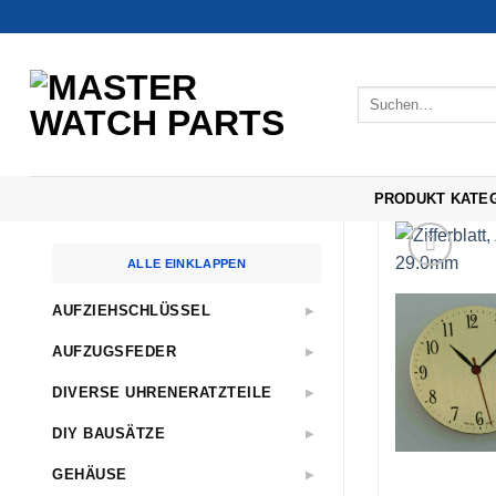
Zum
Inhalt
springen
Suchen
nach:
PRODUKT KATE
ALLE EINKLAPPEN
AUFZIEHSCHLÜSSEL
▶
Standard
AUFZUGSFEDER
▶
Nach Abmessungen
Sternschlüssel
DIVERSE UHRENERATZTEILE
▶
Aufzugwellen
ETA
Taschenuhren
DIY BAUSÄTZE
▶
ETA 2824-2
Aufzugwellenverlängerungen
AS
Wecker
GEHÄUSE
▶