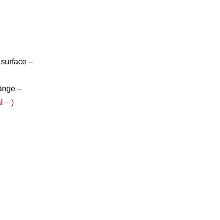
surface –
änge –
l
– )