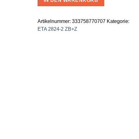
IN DEN WARENKORB
WATCH
DIAL,
hands
Artikelnummer:
333758770707
Kategorie:
Cadran
ETA 2824-2 ZB+Z
Ø
29.0mm
Menge