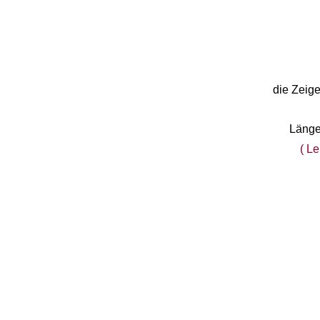
EB "Ebauches Bettlach"
Ebosa
Emes
die Zeig
ESA - ETA
EUW
Länge
( L
F "Felsa"
Favor
FE "France Ebauches"
FEF
FHF
FB „Förster"