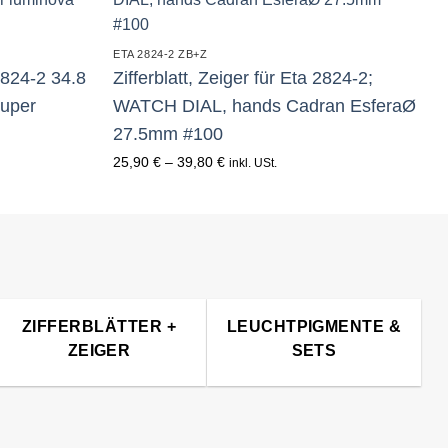
E
ETA 2824-2 ZB+Z
824-2 34.8
Zifferblatt, Zeiger für Eta 2824-2;
uper
WATCH DIAL, hands Cadran EsferaØ
27.5mm #100
25,90
€
–
39,80
€
inkl. USt.
ZIFFERBLÄTTER +
LEUCHTPIGMENTE &
ZEIGER
SETS