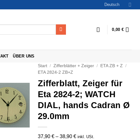
Deutsch
0,00
€
TAKT
ÜBER UNS
Start
/
Zifferblätter + Zeiger
/
ETA ZB + Z
/
ETA 2824-2 ZB+Z
Zifferblatt, Zeiger für
Eta 2824-2; WATCH
DIAL, hands Cadran Ø
29.0mm
37,90
€
–
38,90
€
inkl. USt.