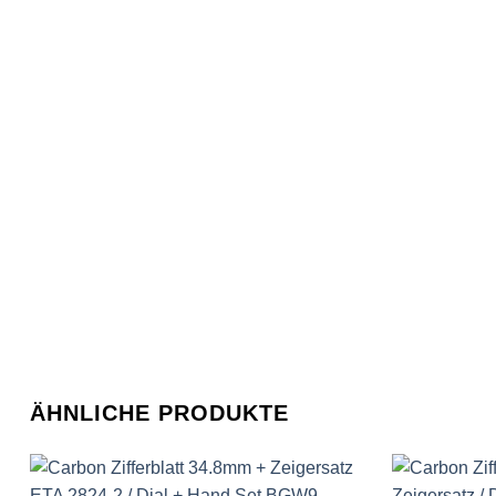
GUB "Glashütter Uhrenbetrieb"
GUBA
HB "Hermann Becker"
Helvetia
Heuer
HF Bauer
HPP „Henzi & Pfaff"
Index
Intese
ISA
ÄHNLICHE PRODUKTE
Jean Brun
Junghans