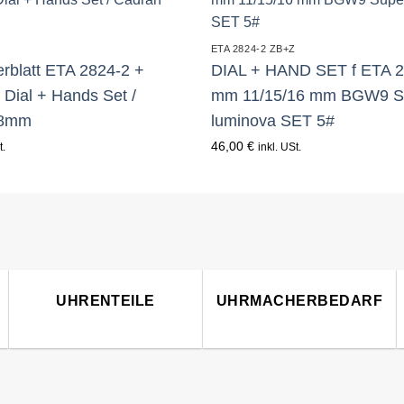
Z
ETA 2824-2 ZB+Z
erblatt ETA 2824-2 +
DIAL + HAND SET f ETA 2
/ Dial + Hands Set /
mm 11/15/16 mm BGW9 S
,8mm
luminova SET 5#
46,00
€
t.
inkl. USt.
UHRENTEILE
UHRMACHERBEDARF