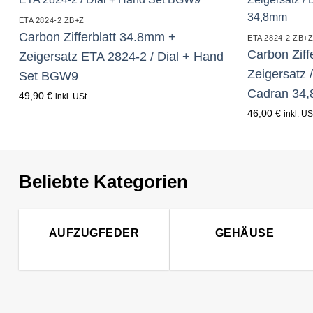
Kasper
ETA 2824-2 ZB+Z
Carbon Zifferblatt 34.8mm +
KF Grana
ETA 2824-2 ZB+
Carbon Ziff
Zeigersatz ETA 2824-2 / Dial + Hand
Kaiser
Zeigersatz 
Set BGW9
Cadran 34
Kienzle
49,90
€
inkl. USt.
46,00
€
inkl. US
Lanco
Lorsa
MSR
Beliebte Kategorien
MST Roamer
ORC
AUFZUGFEDER
GEHÄUSE
Osco
Otero
Peseux