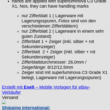
hands are applied with superluminova C3 Grade
Junghans
X1, Nos, they can have handling marks
Kasper
KF Grana
nur Zifferblatt 1 (
Lagerware mit
Kaiser
Lagerungsspuren, Fotos sind von den
Kienzle
verschiedenen Zifferblättern
)
Lanco
nur Zifferblatt 2 (
Lagerware in einem sehr
guten Zustand
)
Lorsa
Zifferblatt 1 + Zeiger (inkl. silber + rot
MSR
Sekundenzeiger)
MST Roamer
Zifferblatt 2 + Zeiger (inkl. silber + rot
ORC
Sekundenzeiger)
Osco
Zifferblattdurchmesser: 26,0mm /
Otero
Zeigerlänge: 8/12/12,5mm
Peseux
Zeiger sind mit superluminova C3 Grade X1
belegt, Lagerware mit Lagerungsspuren)
PUW
RL „Ronda"
Erstellt mit
Eselt
–
Mobile Vorlagen für eBay-
ST "Standard "
Verkäufer
Tissot
Versand
Unitas
Shipping International: