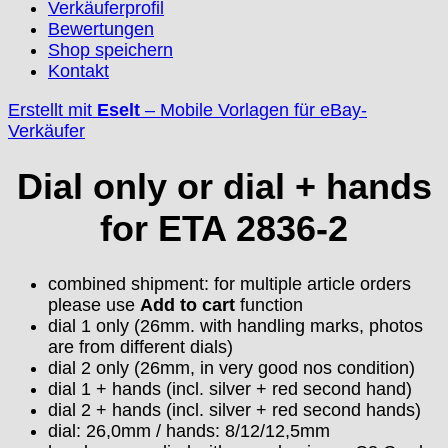
Verkäuferprofil
EUW
Bewertungen
F "Felsa"
Shop speichern
Favor
Kontakt
FE "France Ebauches"
Erstellt mit
Eselt
–
Mobile Vorlagen für eBay-
FEF
Verkäufer
FHF
FB „Förster"
Dial only or dial + hands
GUB "Glashütter Uhrenbetrieb"
GUBA
for ETA 2836-2
HB "Hermann Becker"
Helvetia
combined shipment:
for multiple article orders
Heuer
please use
Add to cart
function
HF Bauer
dial 1 only (26mm. with handling marks, photos
HPP „Henzi & Pfaff"
are from different dials)
Index
dial 2 only (26mm, in very good nos condition)
Intese
dial 1 + hands (incl. silver + red second hand)
ISA
dial 2 + hands (incl. silver + red second hands)
Jean Brun
dial: 26,0mm / hands: 8/12/12,5mm