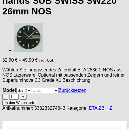
hands SUB SWISS SW220
26mm NOS
32,90
€
–
49,90
€
inkl. USt.
Wählen Sie Ihr passendes Zifferblatt ETA 2836-2 NOS aus
NOS Lagerware. Optional mit passenden Zeigern und feiner
Superluminova C3 Grade X1 Beschichtung.
Model
Zurücksetzen
Zifferblatt
+
In den Warenkorb
Zeiger
Artikelnummer:
333233274643
Kategorie:
ETA ZB + Z
für
ETA
2836-
2