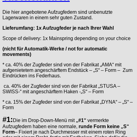
Ebosa
Emes
Die hier angebotene Aufzugfedern sind unbenutzte
ESA - ETA
Lagerwaren in einem sehr guten Zustand.
EUW
Lieferumfang: 1x Aufzugfeder je nach Ihrer Wahl
F "Felsa"
Scope of delivery: 1x Mainspring depending on your choice
Favor
FE "France Ebauches"
(nicht für Automatik-Werke / not for automatic
FEF
movements)
FHF
* ca. 40% der Zugfeder sind von der Fabrikat „AMA“ mit
FB „Förster"
aufgenietetem angeschärftem Endstück – „S“ – Form – Zum
Eindrücken ins Federhaus.
GUB "Glashütter Uhrenbetrieb"
GUBA
ca. 40% der Zugfeder sind von der Fabrikat „STUSA –
HB "Hermann Becker"
SWISS-“ mit angeschärftem Haken -„S“ – Form
Helvetia
* ca. 15% der Zugfeder sind von der Fabrikat „DYNA“ – „S“ –
Heuer
Form
HF Bauer
#1:
HPP „Henzi & Pfaff"
Die im Drop-Down-Menü mit
„#1“
vermerkte
Aufzugfedern haben eine normale,
runde Form keine „S“
Index
Form
– Fixiert je nach Durchmesser mit einem roten Ring
Intese