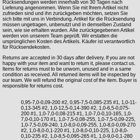
Rücksendungen werden innerhalb von 30 Tagen nach
Lieferung angenommen. Wenn Sie mit Ihrem Artikel nicht
zufrieden sind und ihn zurückgeben möchten, setzen Sie
sich bitte mit uns in Verbindung. Artikel für die Rücksendung
müssen ungetragen, unbenutzt und in demselben Zustand
sein, wie sie erhalten wurden. Alle zurückgegebenen Artikel
werden von unserem Team geprüft. Wir erstatten die
ursprünglichen Kosten des Artikels. Käufer ist verantwortlich
für Rücksendekosten.
Returns are accepted in 30 days after delivery. If you are not
happy with your item and want to return it, please contact us.
Items for returns must to be unworn, unused and in a same
condition as received. All returned items will be inspected by
our team. We will refund the original cost of the item. Buyer is
responsible for returns cost.
0,95-7,0-0,09-200 #2, 0,95-7,5-0,085-235 #1, 1,0-11-
0,13-345 #2, 1,0-12,5-0,14-390 #2, 1,0-6,5-0,075-
200 #1, 1,0-7,0-0,08-215 #1, 1,0-7,0-0,10-165, 1,0-
7,0-0,10-170 #1, 1,0-7,5-0,08-255, 1,0-7,5-0,09-225,
1,0-7,5-0,09-240, 1,0-8,0-0,09-255, 1,0-8,0-0,09-270
#2, 1,0-8,0-0,1-220 #1, 1,0-8,0-0,10-225, 1,0-8,0-
0,10-235 #2, 1,0-8,5-0,095-265 #1, 1,0-9,0-0,1-280