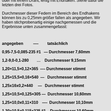
oder mit einem Draht, fertig mit Endhaken. Siehe dafür die
ISA
letzten drei Fotos.
Jean Brun
Durchmesser dieser Federn im Bereich des Endhakens
Junghans
können bis zu 0,25mm größer fallen als angegeben. Wir
Kasper
haben stichprobenartig einige nachgemessen und die
Ergebnisse unten zusammengefasst:
KF Grana
Kaiser
Kienzle
angegeben —- tatsächlich
Lanco
Lorsa
0,95-7,5-0,085-235 #1 — Durchmesser 7,60mm
MSR
1,2-9,0-0,1-280
… Durchmesser 9,15mm
MST Roamer
1,20×11,5×0,12×365 —- Durchmesser stimmt
ORC
Osco
1,25×15,5×0,16×540 — Durchmesser stimmt
Otero
1,25x16x0,2×440 — Durchmesser stimmt
Peseux
PUW
1,25×10,5×0,125×305 — Durchmesser 10,60mm
RL „Ronda"
1,25×10,0x0,11×310 —- Durchmesser 10,10mm
ST "Standard "
1,30×10,5×0,115×325 #1 – Durchmesser 10,60mm
Tissot