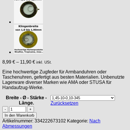
8,99
€
–
11,90
€
inkl. USt.
Eine hochwertige Zugfeder für Armbanduhren oder
Taschenuhren, gefertigt aus besten Materialien. Unbenutzte
Lagerware diverser Marken wie AMA oder STUSA für
Handaufzug-Werke.
Breite - Ø - Stärke -
Länge.
Zurücksetzen
ZUGFEDER
AUFZUGFEDER
In den Warenkorb
für
Artikelnummer:
334222673102
Kategorie:
Nach
Armbanduhren
Abmessungen
&