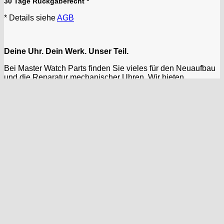
30 Tage Rückgaberecht *
* Details siehe
AGB
Deine Uhr. Dein Werk. Unser Teil.
Bei Master Watch Parts finden Sie vieles für den Neuaufbau
und die Reparatur mechanischer Uhren. Wir bieten
hochwertige
neue Komponenten
wie Gehäuse, Gläser und
Zifferblätter sowie ein spezialisiertes Sortiment an
Vintage-
Uhrenteilen
. Ob Profi-Bedarf für ETA-Werke oder DIY-Kits:
Qualität für Ihr Projekt – aus Hamburg für Sie.
shop@master-watch-parts.com
Wichtige Seiten
Startseite
Wir über uns
Impressum
AGB
Datenschutz
Batterieschutzverordnung
Widerrufsbelehrung