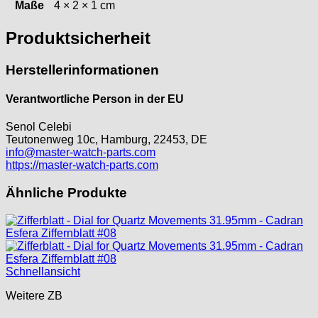
Maße
4 × 2 × 1 cm
ORC
Osco
Produktsicherheit
Otero
Peseux
Herstellerinformationen
PUW
Verantwortliche Person in der EU
RL „Ronda"
ST "Standard "
Senol Celebi
Tissot
Teutonenweg 10c, Hamburg, 22453, DE
Unitas
info@master-watch-parts.com
https://master-watch-parts.com
Ähnliche Produkte
Schnellansicht
Weitere ZB