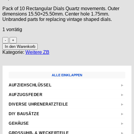
Pack of 10 Rectangular Dials Quartz movements. Outer
dimensions 15.50×25.50mm. Center hole 1.75mm.
Unbranded parts for replacing vintage shaped dials.
1 vorrätig
10
Dials
In den Warenkorb
for
Kategorie:
Weitere ZB
Quartz
Movements
15,50x25,50mm
Cadran
ALLE EINKLAPPEN
Esfera
-
AUFZIEHSCHLÜSSEL
▶
UNBRANDED
Standard
#19
AUFZUGSFEDER
▶
Menge
Sternschlüssel
Nach Abmessungen
DIVERSE UHRENERATZTEILE
▶
Taschenuhren
ETA
Aufzugwellen
Wecker
DIY BAUSÄTZE
▶
AS
Aufzugwellenverlängerungen
Kurbel
ETA 2824-2
JUNGHANS
GEHÄUSE
▶
Federstege
Weitere
ETA 2836-2
Weckerfeder
ETA
Kronen & Dichtungen
GROSSUHR- & WECKERTEILE
▶
ETA 7750