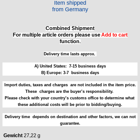
Item shipped
GUBA
from Germany
HB "Hermann Becker"
Helvetia
Heuer
Combined Shipment
HF Bauer
For multiple article orders please use
Add to cart
HPP „Henzi & Pfaff"
function.
Index
Delivery time lasts approx.
Intese
ISA
A) United States: 7-15 business days
Jean Brun
B) Europe: 3-7 business days
Junghans
Import duties, taxes and charges are not included in the item price.
Kasper
These charges are the buyer’s responsibility.
KF Grana
Please check with your country’s customs office to determine what
Kaiser
these additional costs will be prior to bidding/buying.
Kienzle
Lanco
Delivery time depends on destination and other factors, we can not
guarantee.
Lorsa
MSR
Gewicht
27,22 g
MST Roamer