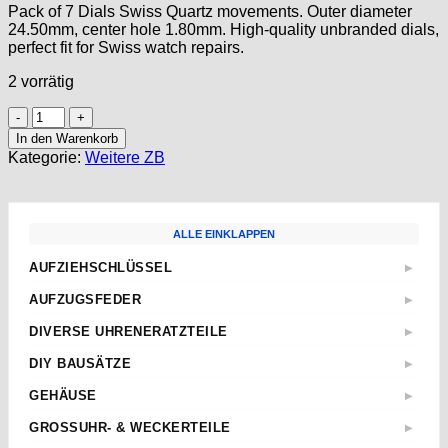
Pack of 7 Dials Swiss Quartz movements. Outer diameter
24.50mm, center hole 1.80mm. High-quality unbranded dials,
perfect fit for Swiss watch repairs.
2 vorrätig
7
Dials
In den Warenkorb
for
Kategorie:
Weitere ZB
Quartz
Movements
24,50mm
Cadran
ALLE EINKLAPPEN
Esfera
-
AUFZIEHSCHLÜSSEL
▶
SWISS
Standard
-
AUFZUGSFEDER
▶
UNBRANDED
Sternschlüssel
Nach Abmessungen
-
DIVERSE UHRENERATZTEILE
▶
Taschenuhren
ETA
#10
Aufzugwellen
Wecker
DIY BAUSÄTZE
Menge
▶
AS
Aufzugwellenverlängerungen
Kurbel
ETA 2824-2
JUNGHANS
GEHÄUSE
▶
Federstege
Weitere
ETA 2836-2
Weckerfeder
ETA
Kronen & Dichtungen
GROSSUHR- & WECKERTEILE
▶
ETA 7750
Automatik Uhrwerke
SEIKO
Weitere
Einpresslager & -futter