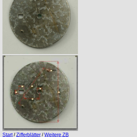
Start
/
Zifferblätter
/
Weitere ZB