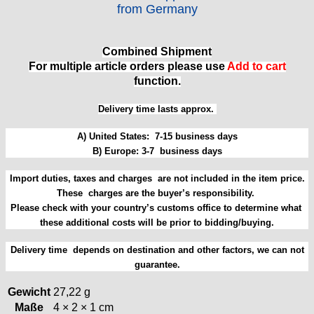
from Germany
HB "Hermann Becker"
Helvetia
Heuer
Combined Shipment
HF Bauer
For multiple article orders please use
Add to cart
HPP „Henzi & Pfaff"
function.
Index
Delivery time lasts approx.
Intese
ISA
A) United States: 7-15 business days
Jean Brun
B) Europe: 3-7 business days
Junghans
Import duties, taxes and charges are not included in the item price.
Kasper
These charges are the buyer’s responsibility.
KF Grana
Please check with your country’s customs office to determine what
Kaiser
these additional costs will be prior to bidding/buying.
Kienzle
Lanco
Delivery time depends on destination and other factors, we can not
guarantee.
Lorsa
MSR
Gewicht
27,22 g
MST Roamer
Maße
4 × 2 × 1 cm