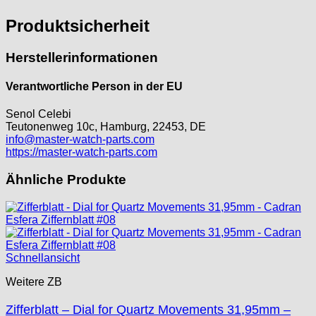
ORC
Osco
Produktsicherheit
Otero
Peseux
Herstellerinformationen
PUW
Verantwortliche Person in der EU
RL „Ronda"
ST "Standard "
Senol Celebi
Tissot
Teutonenweg 10c, Hamburg, 22453, DE
Unitas
info@master-watch-parts.com
https://master-watch-parts.com
Ähnliche Produkte
Schnellansicht
Weitere ZB
Zifferblatt – Dial for Quartz Movements 31,95mm –