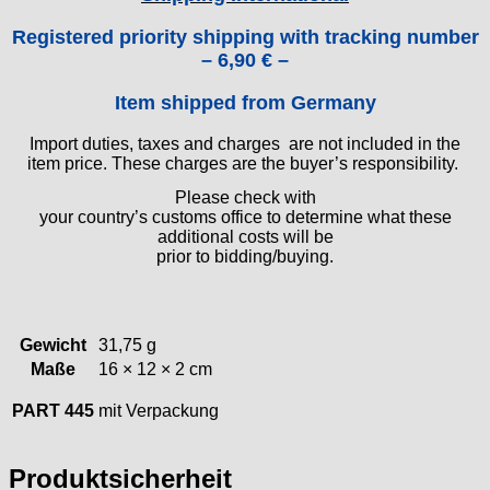
Jean Brun
Registered priority shipping with tracking number
Junghans
– 6,90 € –
Kasper
KF Grana
Item shipped from Germany
Kaiser
Import duties, taxes and charges are not included in the
Kienzle
item price. These charges are the buyer’s responsibility.
Lanco
Please check with
Lorsa
your country’s customs office to determine what these
MSR
additional costs will be
MST Roamer
prior to bidding/buying.
ORC
Osco
Otero
Gewicht
31,75 g
Peseux
Maße
16 × 12 × 2 cm
PUW
PART 445
mit Verpackung
RL „Ronda"
ST "Standard "
Tissot
Produktsicherheit
Unitas