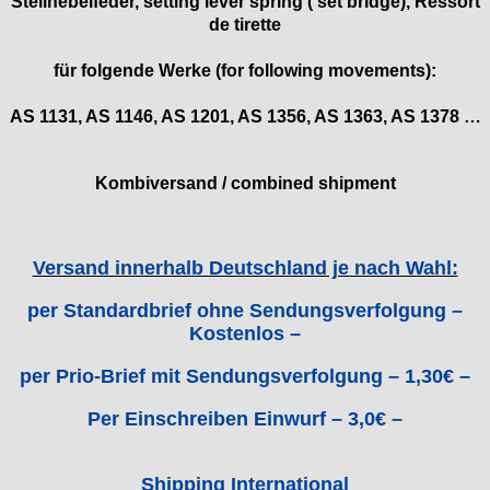
Stellhebelfeder, setting lever spring ( set bridge), Ressort
Emes
de tirette
ESA - ETA
EUW
für folgende Werke (for following movements):
F "Felsa"
Favor
AS 1131, AS 1146, AS 1201, AS 1356, AS 1363, AS 1378 …
FE "France Ebauches"
FEF
Kombiversand / combined shipment
FHF
FB „Förster"
GUB "Glashütter Uhrenbetrieb"
Versand innerhalb Deutschland je nach Wahl:
GUBA
HB "Hermann Becker"
per Standardbrief ohne Sendungsverfolgung –
Helvetia
Kostenlos –
Heuer
per Prio-Brief mit Sendungsverfolgung – 1,30€ –
HF Bauer
HPP „Henzi & Pfaff"
Per Einschreiben Einwurf – 3,0€ –
Index
Intese
Shipping International
ISA