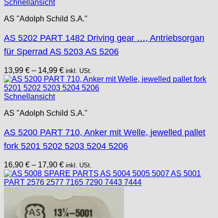
Schnellansicht
AS "Adolph Schild S.A."
AS 5202 PART 1482 Driving gear …, Antriebsorgan
für Sperrad AS 5203 AS 5206
13,99
€
–
14,99
€
inkl. USt.
Schnellansicht
AS "Adolph Schild S.A."
AS 5200 PART 710, Anker mit Welle, jewelled pallet
fork 5201 5202 5203 5204 5206
16,90
€
–
17,90
€
inkl. USt.