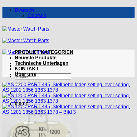
Zum
Deutsch
Inhalt
Deutsch
springen
PRODUKT KATEGORIEN
Neueste Produkte
Technische Unterlagen
KONTAKT
Über uns
Suchen
nach:
0,00
€