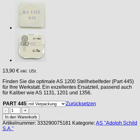
13,90
€
inkl. USt.
Finden Sie die optimale AS 1200 Stellhebelfeder (Part 445)
für Ihre Werkstatt. Ein exzellentes Ersatzteil, passend auch
für Kaliber wie AS 1131, 1201 und 1356.
PART 445
Zurücksetzen
AS
1200
In den Warenkorb
PART
Artikelnummer:
333290075181
Kategorie:
AS "Adolph Schild
445,
S.A."
Stellhebelfeder,
setting