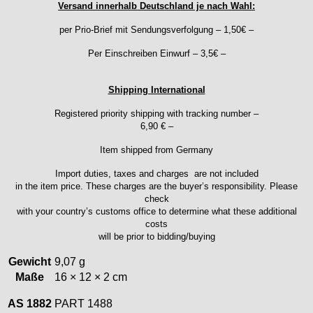
Emes
Versand innerhalb Deutschland je nach Wahl:
ESA - ETA
per Prio-Brief mit Sendungsverfolgung – 1,50€ –
EUW
F "Felsa"
Per Einschreiben Einwurf – 3,5€ –
Favor
FE "France Ebauches"
Shipping International
FEF
Registered priority shipping with tracking number –
FHF
6,90 € –
FB „Förster"
Item shipped from Germany
GUB "Glashütter Uhrenbetrieb"
GUBA
Import duties, taxes and charges are not included
HB "Hermann Becker"
in the item price. These charges are the buyer’s responsibility. Please
check
Helvetia
with your country’s customs office to determine what these additional
Heuer
costs
HF Bauer
will be prior to bidding/buying
HPP „Henzi & Pfaff"
Gewicht
9,07 g
Index
Maße
16 × 12 × 2 cm
Intese
ISA
AS 1882
PART 1488