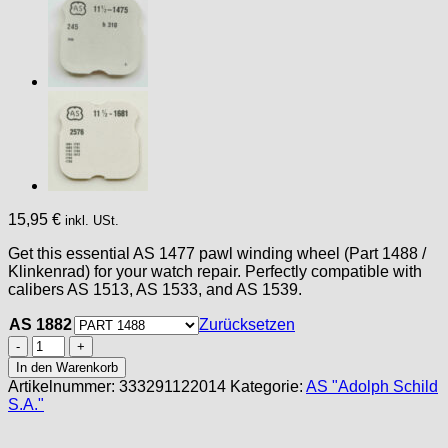
15,95
€
inkl. USt.
Get this essential AS 1477 pawl winding wheel (Part 1488 /
Klinkenrad) for your watch repair. Perfectly compatible with
calibers AS 1513, AS 1533, and AS 1539.
AS 1882
Zurücksetzen
AS
1477
In den Warenkorb
PART
Artikelnummer:
333291122014
Kategorie:
AS "Adolph Schild
1488,
S.A."
pawl
winding