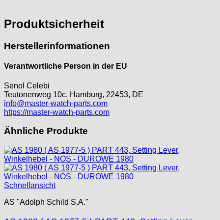
Jean Brun
Junghans
Produktsicherheit
Kasper
KF Grana
Herstellerinformationen
Kaiser
Kienzle
Verantwortliche Person in der EU
Lanco
Senol Celebi
Lorsa
Teutonenweg 10c, Hamburg, 22453, DE
MSR
info@master-watch-parts.com
MST Roamer
https://master-watch-parts.com
ORC
Ähnliche Produkte
Osco
Otero
Peseux
PUW
RL „Ronda"
Schnellansicht
ST "Standard "
AS "Adolph Schild S.A."
Tissot
Unitas