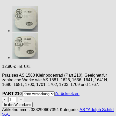
12,90
€
inkl. USt.
Präzises AS 1580 Kleinbodenrad (Part 210). Geeignet für
zahlreiche Werke wie AS 1581, 1626, 1636, 1641, 1641N,
1680, 1681, 1700, 1701, 1702, 1703, 1709 und 1767.
PART 210
Zurücksetzen
AS
1580
In den Warenkorb
PART
Artikelnummer:
333290607354
Kategorie:
AS "Adolph Schild
210
S.A."