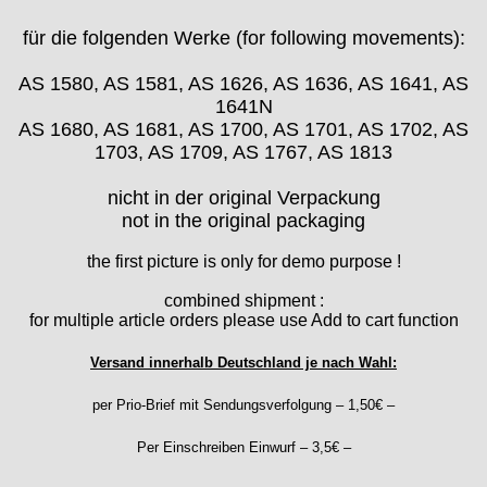
Ebosa
für die folgenden Werke (for following movements):
Emes
ESA - ETA
AS 1580
, AS 1581, AS 1626, AS 1636, AS 1641, AS
EUW
1641N
F "Felsa"
AS 1680, AS 1681, AS 1700, AS 1701, AS 1702, AS
Favor
1703, AS 1709, AS 1767, AS 1813
FE "France Ebauches"
nicht in der original Verpackung
FEF
not in the original packaging
FHF
FB „Förster"
the first picture is only for demo purpose !
GUB "Glashütter Uhrenbetrieb"
combined shipment :
GUBA
for multiple article orders please use Add to cart function
HB "Hermann Becker"
Helvetia
Versand innerhalb Deutschland je nach Wahl:
Heuer
per Prio-Brief mit Sendungsverfolgung – 1,50€ –
HF Bauer
HPP „Henzi & Pfaff"
Per Einschreiben Einwurf – 3,5€ –
Index
Intese