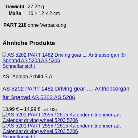
Gewicht
27,22 g
Maße
16 × 12 × 2 cm
PART 210
ohne Verpackung
Ähnliche Produkte
Schnellansicht
AS "Adolph Schild S.A."
AS 5202 PART 1482 Driving gear …, Antriebsorgan
für Sperrad AS 5203 AS 5206
13,99
€
–
14,99
€
inkl. USt.
Schnellansicht