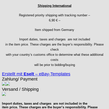
ISA
Shipping International
Jean Brun
Registered priority shipping with tracking number –
Junghans
6,90 € –
Kasper
KF Grana
Item shipped from Germany
Kaiser
Import duties, taxes and charges are not included
Kienzle
in the item price. These charges are the buyer’s responsibility. Please
Lanco
check
Lorsa
with your country’s customs office to determine what these additional
MSR
costs
MST Roamer
will be prior to bidding/buying
ORC
Erstellt mit
Eselt
–
eBay-Templates
Osco
Zahlung/ Payment
Otero
Peseux
Versand / Shipping
PUW
RL „Ronda"
Import duties, taxes and charges are not included in the
ST "Standard "
item price. These charges are the buyer’s responsibility. Please