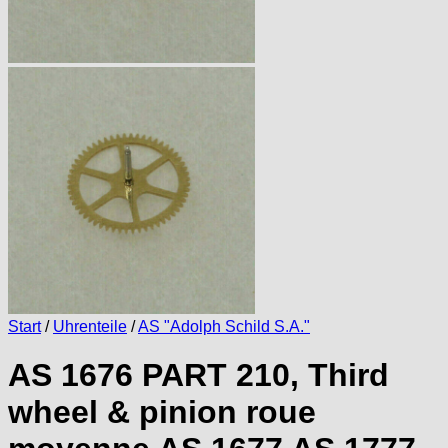
Start
/
Uhrenteile
/
AS "Adolph Schild S.A."
AS 1676 PART 210, Third
wheel & pinion roue