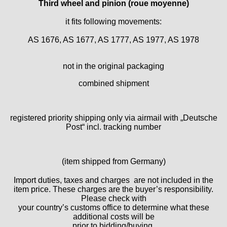
Third wheel and pinion (roue moyenne)
Durowe
EB "Ebauches Bettlach"
it fits following movements:
Ebosa
AS 1676, AS 1677, AS 1777, AS 1977, AS 1978
Emes
ESA - ETA
not in the original packaging
EUW
F "Felsa"
combined shipment
Favor
FE "France Ebauches"
registered priority shipping only via airmail with „Deutsche
FEF
Post“ incl. tracking number
FHF
FB „Förster"
GUB "Glashütter Uhrenbetrieb"
(item shipped from Germany)
GUBA
HB "Hermann Becker"
Import duties, taxes and charges are not included in the
item price. These charges are the buyer’s responsibility.
Helvetia
Please check with
Heuer
your country’s customs office to determine what these
HF Bauer
additional costs will be
prior to bidding/buying.
HPP „Henzi & Pfaff"