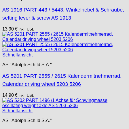
RL „Ronda"
AS 1916 PART 443 / 5443, Winkelhebel & Schraube,
ST "Standard "
Tissot
setting lever & screw AS 1913
Unitas
13,90
€
inkl. USt.
Schnellansicht
AS "Adolph Schild S.A."
AS 5201 PART 2555 / 2615 Kalendermitnehmerrad,
Calendar driving wheel 5203 5206
14,90
€
inkl. USt.
Schnellansicht
AS "Adolph Schild S.A."