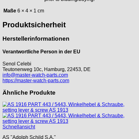
Index
Maße
6 × 4 × 1 cm
Intese
ISA
Produktsicherheit
Jean Brun
Junghans
Herstellerinformationen
Kasper
Verantwortliche Person in der EU
KF Grana
Kaiser
Senol Celebi
Kienzle
Teutonenweg 10c, Hamburg, 22453, DE
info@master-watch-parts.com
Lanco
https://master-watch-parts.com
Lorsa
MSR
Ähnliche Produkte
MST Roamer
ORC
Osco
Otero
Schnellansicht
Peseux
PUW
AS "Adolph Schild S.A."