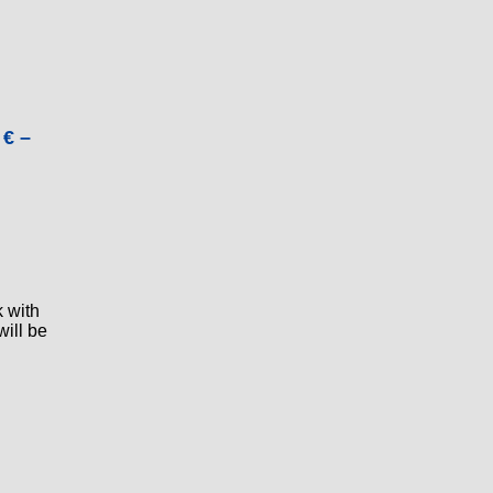
 € –
k with
will be