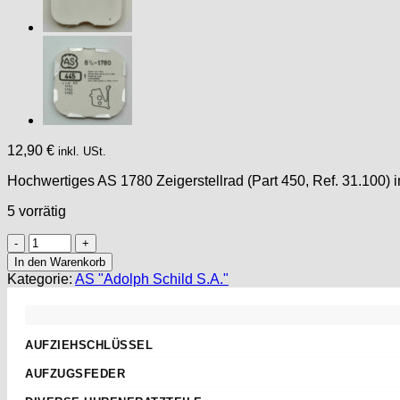
12,90
€
inkl. USt.
Hochwertiges AS 1780 Zeigerstellrad (Part 450, Ref. 31.100)
5 vorrätig
AS
1780
In den Warenkorb
PART
Kategorie:
AS "Adolph Schild S.A."
450,
Setting
Wheel,
Zeigerstellrad
AUFZIEHSCHLÜSSEL
AS
Standard
1781
AUFZUGSFEDER
AS
Sternschlüssel
Nach Abmessungen