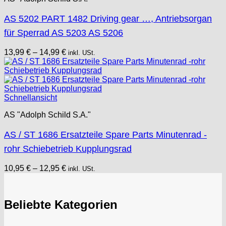
AS 5202 PART 1482 Driving gear …, Antriebsorgan
für Sperrad AS 5203 AS 5206
13,99
€
–
14,99
€
inkl. USt.
Schnellansicht
AS "Adolph Schild S.A."
AS / ST 1686 Ersatzteile Spare Parts Minutenrad -
rohr Schiebetrieb Kupplungsrad
10,95
€
–
12,95
€
inkl. USt.
Beliebte Kategorien