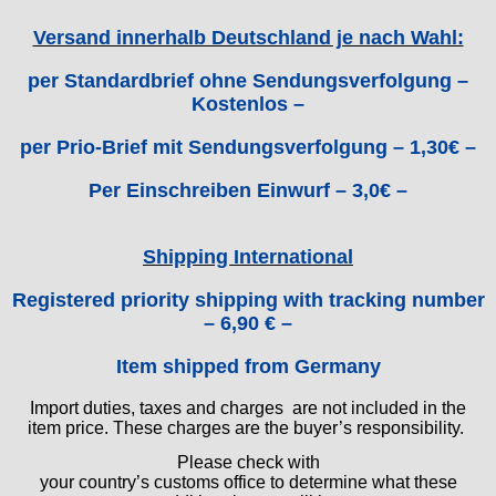
GUBA
Versand innerhalb Deutschland je nach Wahl:
HB "Hermann Becker"
Helvetia
per Standardbrief ohne Sendungsverfolgung –
Heuer
Kostenlos –
HF Bauer
per Prio-Brief mit Sendungsverfolgung – 1,30€ –
HPP „Henzi & Pfaff"
Index
Per Einschreiben Einwurf – 3,0€ –
Intese
ISA
Shipping International
Jean Brun
Junghans
Registered priority shipping with tracking number
Kasper
– 6,90 € –
KF Grana
Item shipped from Germany
Kaiser
Kienzle
Import duties, taxes and charges are not included in the
Lanco
item price. These charges are the buyer’s responsibility.
Lorsa
Please check with
MSR
your country’s customs office to determine what these
MST Roamer