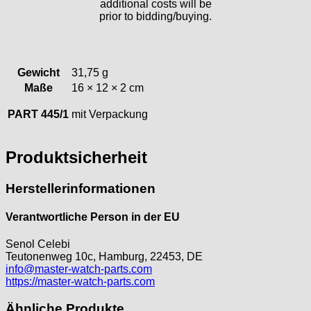
additional costs will be
prior to bidding/buying.
ORC
Osco
Otero
Peseux
Gewicht
31,75 g
PUW
Maße
16 × 12 × 2 cm
RL „Ronda"
PART 445/1
mit Verpackung
ST "Standard "
Tissot
Unitas
Produktsicherheit
Herstellerinformationen
Verantwortliche Person in der EU
Senol Celebi
Teutonenweg 10c, Hamburg, 22453, DE
info@master-watch-parts.com
https://master-watch-parts.com
Ähnliche Produkte