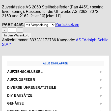
Zuverlässige AS 2060 Stellhebelfeder (Part 445/1 / setting
lever spring). Passend für die Uhrwerke AS 2062, 2072,
2160 und 2162. [cite: 10] [cite: 11]
PART 445/1
Zurücksetzen
AS
2060
In den Warenkorb
PART
Artikelnummer:
333281172736
Kategorie:
AS "Adolph Schild
445
S.A."
/1
Stellhebelfeder,
setting
lever
ALLE EINKLAPPEN
spring
AS
AUFZIEHSCHLÜSSEL
▶
2062
Standard
2072
AUFZUGSFEDER
▶
2160
Sternschlüssel
Nach Abmessungen
2162
DIVERSE UHRENERATZTEILE
▶
Taschenuhren
ETA
Menge
Aufzugwellen
Wecker
DIY BAUSÄTZE
▶
AS
Aufzugwellenverlängerungen
Kurbel
ETA 2824-2
JUNGHANS
GEHÄUSE
▶
Federstege
Weitere
ETA 2836-2
Weckerfeder
ETA
Kronen & Dichtungen