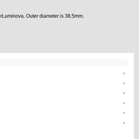
perLuminova. Outer diameter is 38.5mm.
▶
▶
▶
▶
▶
▶