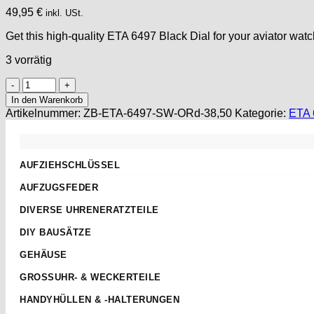
49,95
€
inkl. USt.
Get this high-quality ETA 6497 Black Dial for your aviator w
3 vorrätig
Aviator
Watch
In den Warenkorb
Dial
Artikelnummer:
ZB-ETA-6497-SW-ORd-38,50
Kategorie:
ETA 
for
ETA
Unitas
6497
AUFZIEHSCHLÜSSEL
Black
Standard
Enamel
AUFZUGSFEDER
38.5mm
Sternschlüssel
Nach Abmessungen
SuperLuminova
DIVERSE UHRENERATZTEILE
Taschenuhren
ETA
Cadran
Aufzugwellen
Wecker
DIY BAUSÄTZE
Menge
AS
Aufzugwellenverlängerungen
Kurbel
ETA 2824-2
JUNGHANS
GEHÄUSE
Federstege
Weitere
ETA 2836-2
Weckerfeder
ETA
Kronen & Dichtungen
GROSSUHR- & WECKERTEILE
ETA 7750
Automatik Uhrwerke
SEIKO
Weitere
Einpresslager & -futter
ETA 805.112
HANDYHÜLLEN & -HALTERUNGEN
Roskopf Uhren
Tissot
Pendelfedern
TISSOT SIDERAL