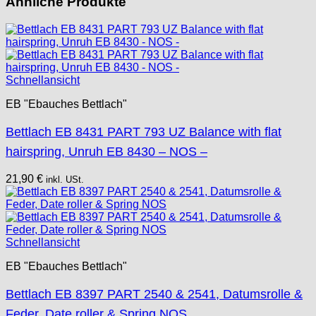
Ähnliche Produkte
Peseux
PUW
RL „Ronda"
ST "Standard "
Tissot
Schnellansicht
Unitas
EB "Ebauches Bettlach"
Bettlach EB 8431 PART 793 UZ Balance with flat
hairspring, Unruh EB 8430 – NOS –
21,90
€
inkl. USt.
Schnellansicht
EB "Ebauches Bettlach"
Bettlach EB 8397 PART 2540 & 2541, Datumsrolle &
Feder, Date roller & Spring NOS