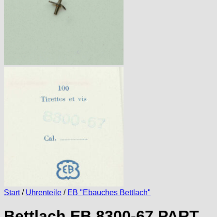
Start
/
Uhrenteile
/
EB "Ebauches Bettlach"
Bettlach EB 8300-67 PART