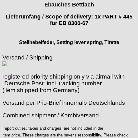
› 150 90
Ebauches Bettlach
› Ø 25
Certina
Cupillard
Lieferumfang / Scope of delivery: 1x PART # 445
Durowe
für EB 8300-67
EB "Ebauches Bettlach"
Ebosa
Stellhebelfeder, Setting lever spring, Tirette
Emes
ESA - ETA
Versand / Shipping
EUW
F "Felsa"
Favor
registered priority shipping only via airmail with
FE "France Ebauches"
„Deutsche Post“ incl. tracking number
FEF
(item shipped from Germany)
FHF
Versand per Prio-Brief innerhalb Deutschlands
FB „Förster"
GUB "Glashütter Uhrenbetrieb"
Combined shipment / Kombiversand
GUBA
HB "Hermann Becker"
Import duties, taxes and charges are not included in the
Helvetia
item price. These charges are the buyer’s responsibility. Please check