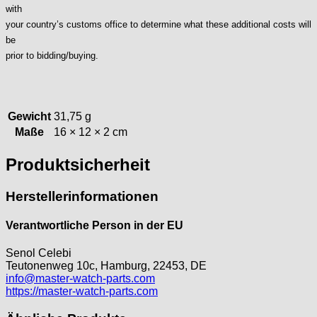
Heuer
with
HF Bauer
your country’s customs office to determine what these additional costs will
HPP „Henzi & Pfaff"
be
Index
prior to bidding/buying.
Intese
ISA
Jean Brun
Gewicht
31,75 g
Junghans
Maße
16 × 12 × 2 cm
Kasper
KF Grana
Produktsicherheit
Kaiser
Kienzle
Herstellerinformationen
Lanco
Lorsa
Verantwortliche Person in der EU
MSR
Senol Celebi
MST Roamer
Teutonenweg 10c, Hamburg, 22453, DE
ORC
info@master-watch-parts.com
https://master-watch-parts.com
Osco
Otero