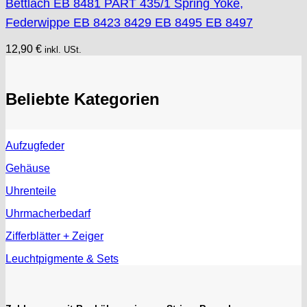
Bettlach EB 8481 PART 435/1 Spring Yoke,
Federwippe EB 8423 8429 EB 8495 EB 8497
12,90
€
inkl. USt.
Beliebte Kategorien
Aufzugfeder
Gehäuse
Uhrenteile
Uhrmacherbedarf
Zifferblätter + Zeiger
Leuchtpigmente & Sets