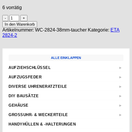
6 vorrätig
WATCH
CASE
In den Warenkorb
+
Artikelnummer:
WC-2824-38mm-taucher
Kategorie:
ETA
DIAL
2824-2
f.
ETA
2824-
2
ALLE EINKLAPPEN
316L
Sapphire
AUFZIEHSCHLÜSSEL
▶
ST2130
Standard
SW200
AUFZUGSFEDER
▶
38mm
Sternschlüssel
Nach Abmessungen
for
DIVERSE UHRENERATZTEILE
▶
Taschenuhren
ETA
watches
Aufzugwellen
Wecker
DIY BAUSÄTZE
mens
▶
AS
Aufzugwellenverlängerungen
Menge
Kurbel
ETA 2824-2
JUNGHANS
GEHÄUSE
▶
Federstege
Weitere
ETA 2836-2
Weckerfeder
ETA
Kronen & Dichtungen
GROSSUHR- & WECKERTEILE
▶
ETA 7750
Automatik Uhrwerke
SEIKO
Weitere
Einpresslager & -futter
ETA 805.112
HANDYHÜLLEN & -HALTERUNGEN
Roskopf Uhren
Tissot
Pendelfedern
TISSOT SIDERAL