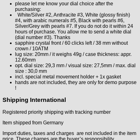
Helvetia
please let me know your dial choice after the
purchasing:
Heuer
White/Silver #2, Anthracite #3, White (glossy finish)
HF Bauer
#4, with arabic numerals #5, Black with pearls #6,
HPP „Henzi & Pfaff"
Silver/Grey with pearls #7. If you do not do it within 24
hours of purchase. You allow me to send a white dial
Index
(dial number #3). Thanks
Intese
sapphire crystal front / 60 clicks left / 38 mm without
ISA
crown / 10ATM
lug size: 20mm / it weighs 49g / case thickness: appr.
Jean Brun
12.60mm
Junghans
opt. dial size: 29,3 mm / visual size: 27,5mm / max. dial
Kasper
size : 30,0 mm
incl. special metal movement holder + 1x gasket
KF Grana
hands are not included, they are only for demo purpose
Kaiser
!
Kienzle
Lanco
Shipping International
Lorsa
Registered priority shipping with tracking number
MSR
MST Roamer
Item shipped from Germany
ORC
Import duties, taxes and charges are not included in the item
Osco
price. These charges are the buyer’s responsibility.