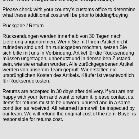
Otero
Please check with your country’s customs office to determine
Peseux
what these additional costs will be prior to bidding/buying
PUW
Rückgabe / Return
RL „Ronda"
ST "Standard "
Rücksendungen werden innerhalb von 30 Tagen nach
Tissot
Lieferung angenommen. Wenn Sie mit Ihrem Artikel nicht
zufrieden sind und ihn zurückgeben möchten, setzen Sie
Unitas
sich bitte mit uns in Verbindung. Artikel für die Rücksendung
müssen ungetragen, unbenutzt und in demselben Zustand
sein, wie sie erhalten wurden. Alle zurückgegebenen Artikel
werden von unserem Team geprüft. Wir erstatten die
ursprünglichen Kosten des Artikels. Käufer ist verantwortlich
für Rücksendekosten.
Returns are accepted in 30 days after delivery. If you are not
happy with your item and want to return it, please contact us.
Items for returns must to be unworn, unused and in a same
condition as received. All returned items will be inspected by
our team. We will refund the original cost of the item. Buyer is
responsible for returns cost.