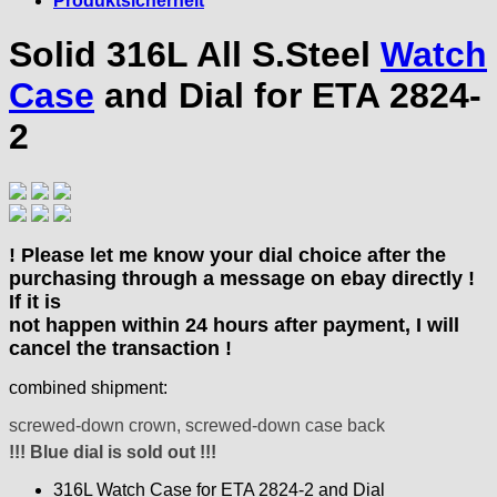
Produktsicherheit
› Ø 20
› Seiko VD54C
› Miyota OS 20 & OS25
› 120/70
› ETA 955.414 ZB
CRC
› Ø 21
› 150 90
Solid 316L All S.Steel
Watch
› Ø 25
Certina
Cupillard
Case
and Dial for ETA 2824-
Durowe
2
EB "Ebauches Bettlach"
Ebosa
Emes
ESA - ETA
EUW
! Please let me know your dial choice after the
F "Felsa"
purchasing through a message on ebay directly !
Favor
If it is
FE "France Ebauches"
not happen within 24 hours after payment, I will
FEF
cancel the transaction !
FHF
combined shipment:
FB „Förster"
GUB "Glashütter Uhrenbetrieb"
screwed-down crown, screwed-down case back
GUBA
!!! Blue dial is sold out !!!
HB "Hermann Becker"
316L Watch Case for ETA 2824-2 and Dial