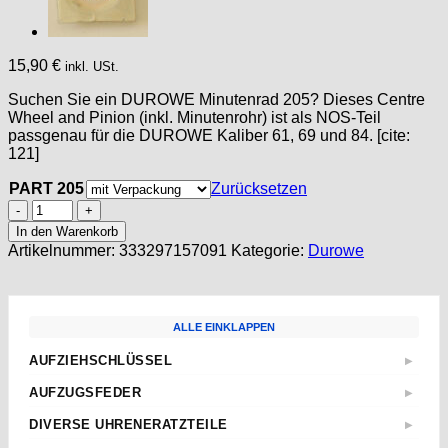
15,90
€
inkl. USt.
Suchen Sie ein DUROWE Minutenrad 205? Dieses Centre
Wheel and Pinion (inkl. Minutenrohr) ist als NOS-Teil
passgenau für die DUROWE Kaliber 61, 69 und 84. [cite:
121]
PART 205
Zurücksetzen
DUROWE
61,
In den Warenkorb
69,
Artikelnummer:
333297157091
Kategorie:
Durowe
84
Part
205,
CENTRE
ALLE EINKLAPPEN
WHEEL
and
AUFZIEHSCHLÜSSEL
▶
PINION,
Standard
Minutenrad
AUFZUGSFEDER
▶
Roue
Sternschlüssel
Nach Abmessungen
de
DIVERSE UHRENERATZTEILE
▶
Taschenuhren
ETA
centre
Aufzugwellen