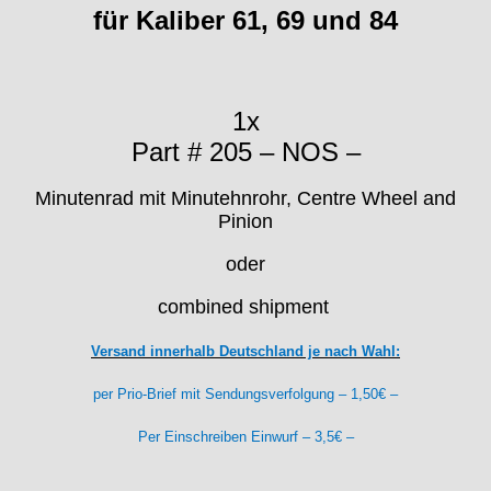
für Kaliber 61, 69 und 84
FHF
FB „Förster"
GUB "Glashütter Uhrenbetrieb"
GUBA
1x
HB "Hermann Becker"
Part # 205 – NOS –
Helvetia
Heuer
Minutenrad mit Minutehnrohr, Centre Wheel and
HF Bauer
Pinion
HPP „Henzi & Pfaff"
Index
oder
Intese
combined shipment
ISA
Jean Brun
Versand innerhalb Deutschland je nach Wahl:
Junghans
Kasper
per Prio-Brief mit Sendungsverfolgung – 1,50€ –
KF Grana
Per Einschreiben Einwurf – 3,5€ –
Kaiser
Kienzle
Lanco