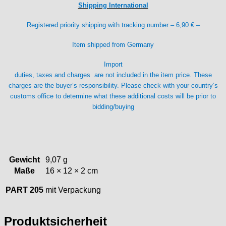
Shipping International
Lorsa
MSR
Registered priority shipping with tracking number – 6,90 € –
MST Roamer
Item shipped from Germany
ORC
Osco
Import
Otero
duties, taxes and charges are not included in the item price. These
Peseux
charges are the buyer’s responsibility. Please check with your country’s
customs office to determine what these additional costs will be prior to
PUW
bidding/buying
RL „Ronda"
ST "Standard "
Tissot
Unitas
Gewicht
9,07 g
Maße
16 × 12 × 2 cm
PART 205
mit Verpackung
Produktsicherheit