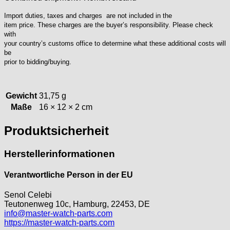
ISA
Import duties, taxes and charges are not included in the
Jean Brun
item price. These charges are the buyer’s responsibility. Please check
Junghans
with
your country’s customs office to determine what these additional costs will
Kasper
be
KF Grana
prior to bidding/buying.
Kaiser
Kienzle
Gewicht
Lanco
31,75 g
Maße
16 × 12 × 2 cm
Lorsa
MSR
Produktsicherheit
MST Roamer
ORC
Herstellerinformationen
Osco
Otero
Verantwortliche Person in der EU
Peseux
PUW
Senol Celebi
Teutonenweg 10c, Hamburg, 22453, DE
RL „Ronda"
info@master-watch-parts.com
ST "Standard "
https://master-watch-parts.com