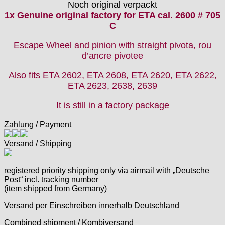
Noch original verpackt
Ebosa
1x Genuine original factory for ETA cal. 2600 # 705
Emes
C
ESA - ETA
EUW
Escape Wheel and pinion with straight pivota, rou
F "Felsa"
d’ancre pivotee
Favor
Also fits
ETA 2602, ETA 2608, ETA 2620, ETA 2622,
FE "France Ebauches"
ETA 2623, 2638, 2639
FEF
FHF
It is still in a factory package
FB „Förster"
Zahlung / Payment
GUB "Glashütter Uhrenbetrieb"
GUBA
Versand / Shipping
HB "Hermann Becker"
Helvetia
registered priority shipping only via airmail with „Deutsche
Heuer
Post“ incl. tracking number
HF Bauer
(item shipped from Germany)
HPP „Henzi & Pfaff"
Versand per Einschreiben innerhalb Deutschland
Index
Intese
Combined shipment / Kombiversand