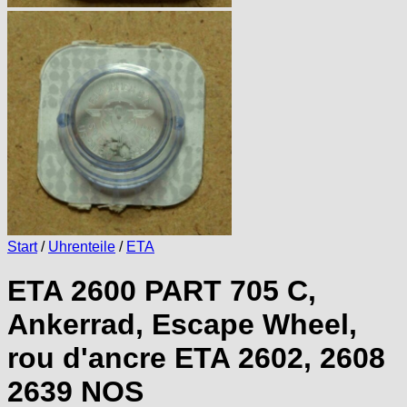
Start
/
Uhrenteile
/
ETA
ETA 2600 PART 705 C,
Ankerrad, Escape Wheel,
rou d'ancre ETA 2602, 2608
2639 NOS