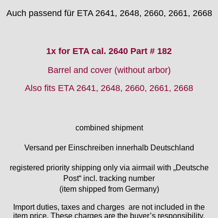
Emes
Auch passend für ETA 2641, 2648, 2660, 2661, 2668
ESA - ETA
EUW
F "Felsa"
1x for ETA cal. 2640 Part # 182
Favor
FE "France Ebauches"
Barrel and cover (without arbor)
FEF
Also fits
ETA 2641, 2648, 2660, 2661, 2668
FHF
FB „Förster"
GUB "Glashütter Uhrenbetrieb"
GUBA
combined shipment
HB "Hermann Becker"
Versand per Einschreiben innerhalb Deutschland
Helvetia
Heuer
registered priority shipping only via airmail with „Deutsche
HF Bauer
Post“ incl. tracking number
HPP „Henzi & Pfaff"
(item shipped from Germany)
Index
Import duties, taxes and charges are not included in the
Intese
item price. These charges are the buyer’s responsibility.