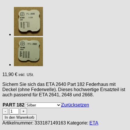
11,90
€
inkl. USt.
Sichern Sie sich das ETA 2640 Part 182 Federhaus mit
Deckel (ohne Federwelle). Dieses hochwertige Ersatzteil ist
auch passend für ETA 2641, 2648 und 2668.
PART 182
Zurücksetzen
ETA
2640,
In den Warenkorb
PART
Artikelnummer:
333187149163
Kategorie:
ETA
182,