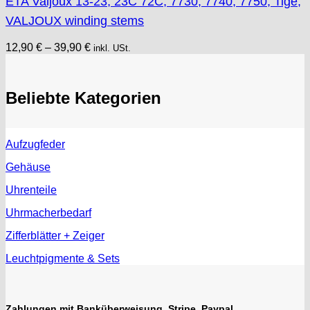
ETA Valjoux 13-23, 23C 72C, 7730, 7740, 7750, Tige,
VALJOUX winding stems
12,90
€
–
39,90
€
inkl. USt.
Beliebte Kategorien
Aufzugfeder
Gehäuse
Uhrenteile
Uhrmacherbedarf
Zifferblätter + Zeiger
Leuchtpigmente & Sets
Zahlungen mit Banküberweisung, Stripe, Paypal