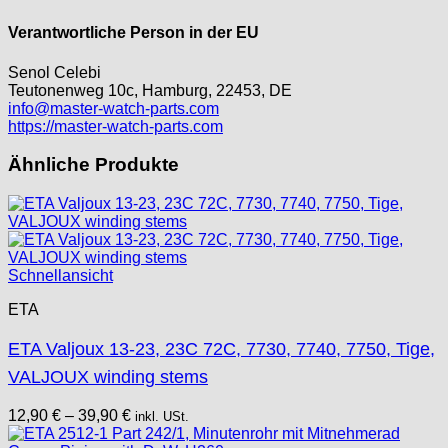
Verantwortliche Person in der EU
Senol Celebi
Teutonenweg 10c, Hamburg, 22453, DE
info@master-watch-parts.com
https://master-watch-parts.com
Ähnliche Produkte
Schnellansicht
ETA
ETA Valjoux 13-23, 23C 72C, 7730, 7740, 7750, Tige,
VALJOUX winding stems
12,90
€
–
39,90
€
inkl. USt.