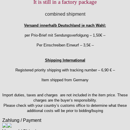
It is still in a factory package
Jean Brun
Junghans
combined shipment
Kasper
KF Grana
Versand innerhalb Deutschland je nach Wahl:
Kaiser
per Prio-Brief mit Sendungsverfolgung – 1,50€ –
Kienzle
Per Einschreiben Einwurf – 3,5€ –
Lanco
Lorsa
MSR
Shipping International
MST Roamer
Registered priority shipping with tracking number – 6,90 € –
ORC
Item shipped from Germany
Osco
Otero
Peseux
Import duties, taxes and charges are not included in the item price. These
charges are the buyer’s responsibility.
PUW
Please check with your country’s customs office to determine what these
RL „Ronda"
additional costs will be prior to bidding/buying
ST "Standard "
Zahlung / Payment
Tissot
Unitas