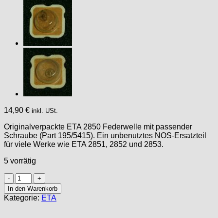
14,90
€
inkl. USt.
Originalverpackte ETA 2850 Federwelle mit passender
Schraube (Part 195/5415). Ein unbenutztes NOS-Ersatzteil
für viele Werke wie ETA 2851, 2852 und 2853.
5 vorrätig
ETA
2850
In den Warenkorb
PART
Kategorie:
ETA
195
/