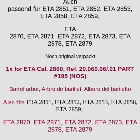
Auch
Emes
passend für ETA 2851, ETA 2852, ETA 2853,
ESA - ETA
ETA 2858, ETA 2859,
EUW
F "Felsa"
ETA
Favor
2870, ETA 2871, ETA 2872, ETA 2873, ETA
FE "France Ebauches"
2878, ETA 2879
FEF
FHF
Noch original verpackt
FB „Förster"
1x for ETA Cal. 2800, Ref. 20.060.06/.01 PART
GUB "Glashütter Uhrenbetrieb"
#195 (NOS)
GUBA
HB "Hermann Becker"
Barrel arbor, Arbre de barillet, Albero del bariletto
Helvetia
Heuer
Also fits
ETA 2851, ETA 2852, ETA 2853, ETA 2858,
HF Bauer
ETA 2859,
HPP „Henzi & Pfaff"
ETA 2870, ETA 2871, ETA 2872, ETA 2873, ETA
Index
2878, ETA 2879
Intese
ISA