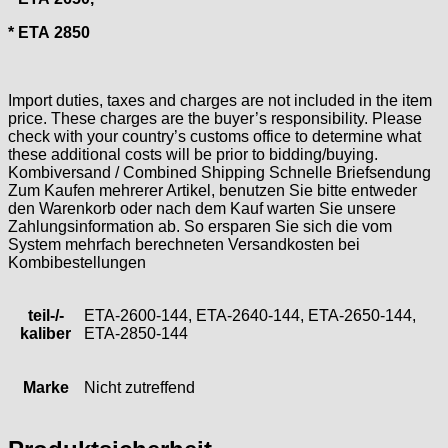
HF Bauer
* ETA 2850
HPP „Henzi & Pfaff"
Index
Intese
Import duties, taxes and charges are not included in the item
price. These charges are the buyer’s responsibility. Please
ISA
check with your country’s customs office to determine what
Jean Brun
these additional costs will be prior to bidding/buying.
Junghans
Kombiversand / Combined Shipping Schnelle Briefsendung
Zum Kaufen mehrerer Artikel, benutzen Sie bitte entweder
Kasper
den Warenkorb oder nach dem Kauf warten Sie unsere
KF Grana
Zahlungsinformation ab. So ersparen Sie sich die vom
Kaiser
System mehrfach berechneten Versandkosten bei
Kombibestellungen
Kienzle
Lanco
Lorsa
teil-/-
ETA-2600-144, ETA-2640-144, ETA-2650-144,
kaliber
ETA-2850-144
MSR
MST Roamer
ORC
Marke
Nicht zutreffend
Osco
Otero