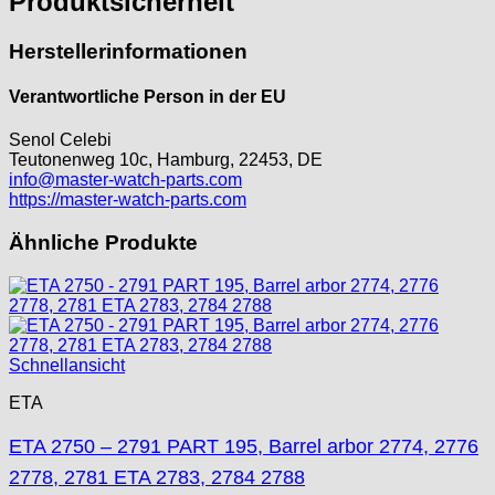
Produktsicherheit
Peseux
PUW
Herstellerinformationen
RL „Ronda"
ST "Standard "
Verantwortliche Person in der EU
Tissot
Unitas
Senol Celebi
Teutonenweg 10c, Hamburg, 22453, DE
info@master-watch-parts.com
https://master-watch-parts.com
Ähnliche Produkte
Schnellansicht
ETA
ETA 2750 – 2791 PART 195, Barrel arbor 2774, 2776
2778, 2781 ETA 2783, 2784 2788