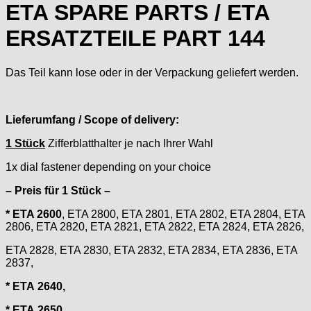
ETA SPARE PARTS / ETA
› Ø 25
Certina
Cupillard
ERSATZTEILE PART 144
Durowe
EB "Ebauches Bettlach"
Das Teil kann lose oder in der Verpackung geliefert werden.
Ebosa
Emes
ESA - ETA
Lieferumfang / Scope of delivery:
EUW
1 Stück
Zifferblatthalter je nach Ihrer Wahl
F "Felsa"
Favor
1x dial fastener depending on your choice
FE "France Ebauches"
– Preis für 1 Stück –
FEF
FHF
* ETA 2600
, ETA 2800, ETA 2801, ETA 2802, ETA 2804, ETA
2806, ETA 2820, ETA 2821, ETA 2822, ETA 2824, ETA 2826,
FB „Förster"
GUB "Glashütter Uhrenbetrieb"
ETA 2828, ETA 2830, ETA 2832, ETA 2834, ETA 2836, ETA
GUBA
2837,
HB "Hermann Becker"
* ETA 2640,
Helvetia
* ETA 2650,
Heuer