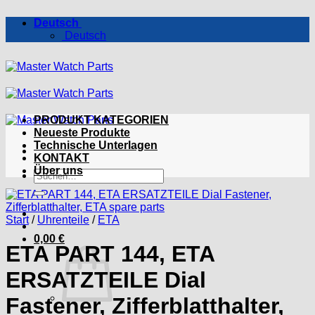
Zum
Deutsch
Inhalt
Deutsch
springen
PRODUKT KATEGORIEN
Neueste Produkte
Technische Unterlagen
KONTAKT
Über uns
Suchen
nach:
Start
/
Uhrenteile
/
ETA
0,00
€
ETA PART 144, ETA
ERSATZTEILE Dial
Fastener, Zifferblatthalter,