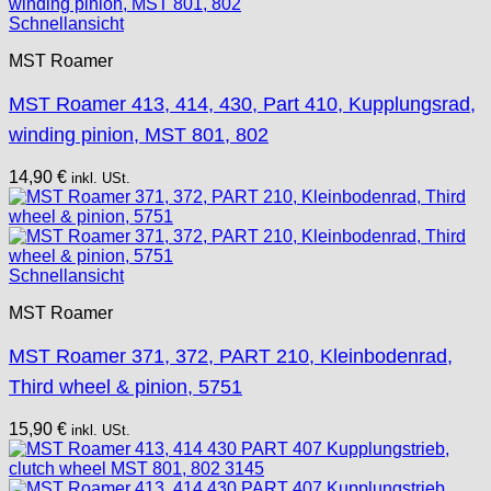
Tissot
Schnellansicht
Unitas
MST Roamer
MST Roamer 413, 414, 430, Part 410, Kupplungsrad,
winding pinion, MST 801, 802
14,90
€
inkl. USt.
Schnellansicht
MST Roamer
MST Roamer 371, 372, PART 210, Kleinbodenrad,
Third wheel & pinion, 5751
15,90
€
inkl. USt.