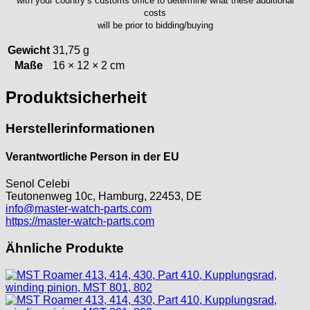
with your country’s customs office to determine what these additional
ISA
costs
will be prior to bidding/buying
Jean Brun
Junghans
Gewicht
31,75 g
Kasper
Maße
16 × 12 × 2 cm
KF Grana
Produktsicherheit
Kaiser
Kienzle
Herstellerinformationen
Lanco
Lorsa
Verantwortliche Person in der EU
MSR
MST Roamer
Senol Celebi
ORC
Teutonenweg 10c, Hamburg, 22453, DE
info@master-watch-parts.com
Osco
https://master-watch-parts.com
Otero
Peseux
Ähnliche Produkte
PUW
RL „Ronda"
ST "Standard "