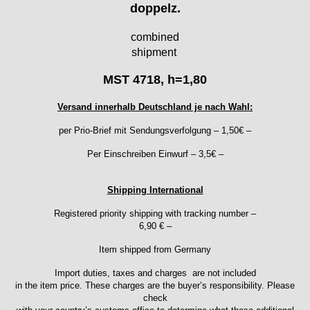
doppelz.
Ebosa
Emes
combined
ESA - ETA
shipment
EUW
F "Felsa"
MST 4718, h=1,80
Favor
FE "France Ebauches"
Versand innerhalb Deutschland je nach Wahl:
FEF
per Prio-Brief mit Sendungsverfolgung – 1,50€ –
FHF
Per Einschreiben Einwurf – 3,5€ –
FB „Förster"
GUB "Glashütter Uhrenbetrieb"
GUBA
Shipping International
HB "Hermann Becker"
Registered priority shipping with tracking number –
Helvetia
6,90 € –
Heuer
Item shipped from Germany
HF Bauer
HPP „Henzi & Pfaff"
Import duties, taxes and charges are not included
in the item price. These charges are the buyer’s responsibility. Please
Index
check
Intese