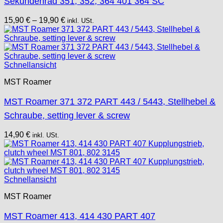
Sekundenrad 351, 352, 364 401 364 SC
15,90
€
–
19,90
€
inkl. USt.
Schnellansicht
MST Roamer
MST Roamer 371 372 PART 443 / 5443, Stellhebel &
Schraube, setting lever & screw
14,90
€
inkl. USt.
Schnellansicht
MST Roamer
MST Roamer 413, 414 430 PART 407