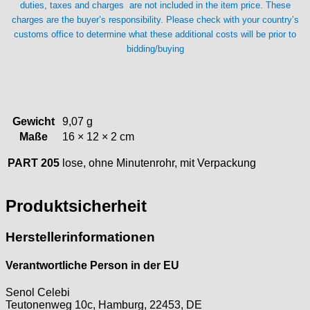
duties, taxes and charges are not included in the item price. These
Unitas
charges are the buyer’s responsibility. Please check with your country’s
customs office to determine what these additional costs will be prior to
bidding/buying
Gewicht
9,07 g
Maße
16 × 12 × 2 cm
PART 205
lose, ohne Minutenrohr, mit Verpackung
Produktsicherheit
Herstellerinformationen
Verantwortliche Person in der EU
Senol Celebi
Teutonenweg 10c, Hamburg, 22453, DE