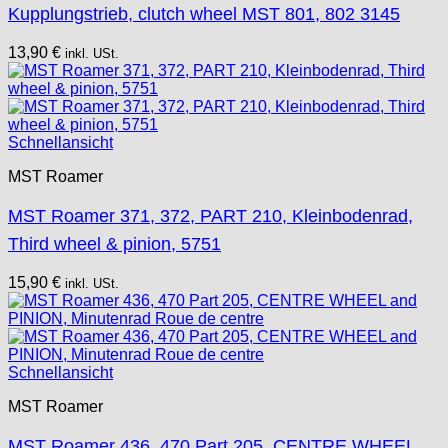
Kupplungstrieb, clutch wheel MST 801, 802 3145
13,90
€
inkl. USt.
Schnellansicht
MST Roamer
MST Roamer 371, 372, PART 210, Kleinbodenrad,
Third wheel & pinion, 5751
15,90
€
inkl. USt.
Schnellansicht
MST Roamer
MST Roamer 436, 470 Part 205, CENTRE WHEEL