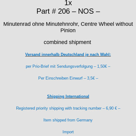
1x
ISA
Jean Brun
Part # 206 – NOS –
Junghans
Kasper
Minutenrad ohne Minutehnrohr, Centre Wheel without
Pinion
KF Grana
Kaiser
combined shipment
Kienzle
Lanco
Versand innerhalb Deutschland je nach Wahl:
Lorsa
per Prio-Brief mit Sendungsverfolgung – 1,50€ –
MSR
MST Roamer
Per Einschreiben Einwurf – 3,5€ –
ORC
Osco
Otero
Shipping International
Peseux
Registered priority shipping with tracking number – 6,90 € –
PUW
RL „Ronda"
Item shipped from Germany
ST "Standard "
Import
Tissot