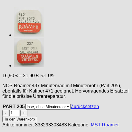
16,90
€
–
21,90
€
inkl. USt.
NOS Roamer 437 Minutenrad mit Minutenrohr (Part 205),
ebenfalls für Kaliber 471 geeignet. Hervorragendes Ersatzteil
für die präzise Uhrenreparatur.
PART 205
Zurücksetzen
MST
Roamer
In den Warenkorb
437,
Artikelnummer:
333293303483
Kategorie:
MST Roamer
471