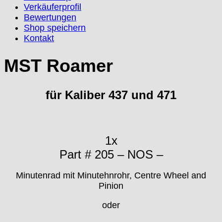
Verkäuferprofil
Emes
Bewertungen
ESA - ETA
Shop speichern
EUW
Kontakt
F "Felsa"
Favor
MST Roamer
FE "France Ebauches"
FEF
für Kaliber 437 und 471
FHF
FB „Förster"
GUB "Glashütter Uhrenbetrieb"
GUBA
1x
HB "Hermann Becker"
Part # 205 – NOS –
Helvetia
Heuer
Minutenrad mit Minutehnrohr, Centre Wheel and
HF Bauer
Pinion
HPP „Henzi & Pfaff"
Index
oder
Intese