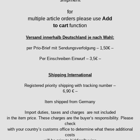
ESA - ETA
EUW
for
F "Felsa"
multiple article orders please use
Add
Favor
to cart
function
FE "France Ebauches"
Versand innerhalb Deutschland je nach Wahl:
FEF
FHF
per Prio-Brief mit Sendungsverfolgung – 1,50€ –
FB „Förster"
Per Einschreiben Einwurf – 3,5€ –
GUB "Glashütter Uhrenbetrieb"
GUBA
Shipping International
HB "Hermann Becker"
Helvetia
Registered priority shipping with tracking number –
6,90 € –
Heuer
HF Bauer
Item shipped from Germany
HPP „Henzi & Pfaff"
Import duties, taxes and charges are not included
Index
in the item price. These charges are the buyer’s responsibility. Please
Intese
check
with your country’s customs office to determine what these additional
ISA
costs
Jean Brun