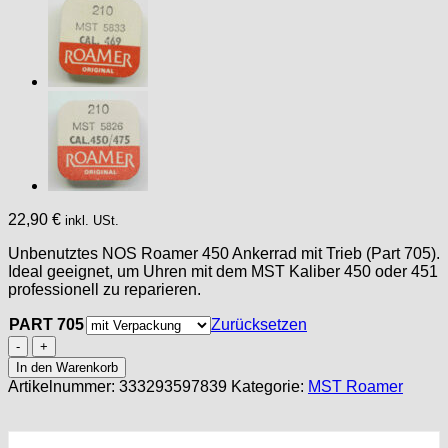
22,90
€
inkl. USt.
Unbenutztes NOS Roamer 450 Ankerrad mit Trieb (Part 705).
Ideal geeignet, um Uhren mit dem MST Kaliber 450 oder 451
professionell zu reparieren.
PART 705
Zurücksetzen
MST
Roamer
In den Warenkorb
450,
Artikelnummer:
333293597839
Kategorie:
MST Roamer
451
PART
705