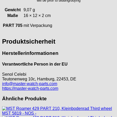
will be prior to bidding/buying
Junghans
Gewicht
9,07 g
Kasper
Maße
16 × 12 × 2 cm
KF Grana
Kaiser
PART 705
mit Verpackung
Kienzle
Lanco
Produktsicherheit
Lorsa
MSR
Herstellerinformationen
MST Roamer
ORC
Verantwortliche Person in der EU
Osco
Otero
Senol Celebi
Teutonenweg 10c, Hamburg, 22453, DE
Peseux
info@master-watch-parts.com
PUW
https://master-watch-parts.com
RL „Ronda"
Ähnliche Produkte
ST "Standard "
Tissot
Unitas