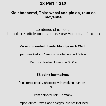
Durowe
1x Part # 210
EB "Ebauches Bettlach"
Kleinbodenrad, Third wheel and pinion, roue de
Ebosa
moyenne
Emes
ESA - ETA
combined shipment :
EUW
for multiple article orders please use Add to cart function
F "Felsa"
Favor
Versand innerhalb Deutschland je nach Wahl:
FE "France Ebauches"
FEF
per Prio-Brief mit Sendungsverfolgung – 1,50€ –
FHF
Per Einschreiben Einwurf – 3,5€ –
FB „Förster"
GUB "Glashütter Uhrenbetrieb"
Shipping International
GUBA
HB "Hermann Becker"
Registered priority shipping with tracking number –
Helvetia
6,90 € –
Heuer
Item shipped from Germany
HF Bauer
Import duties, taxes and charges are not included
HPP „Henzi & Pfaff"