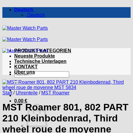
Zum
Deutsch
Inhalt
Deutsch
springen
PRODUKT KATEGORIEN
Neueste Produkte
Technische Unterlagen
KONTAKT
Über uns
Suchen
nach:
Start
/
Uhrenteile
/
MST Roamer
0,00
€
MST Roamer 801, 802 PART
210 Kleinbodenrad, Third
wheel roue de moyenne