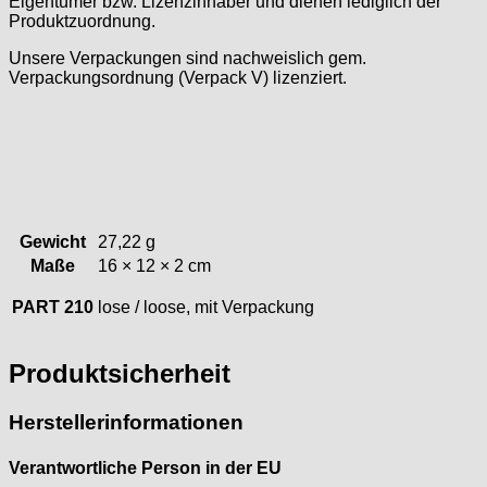
Eigentümer bzw. Lizenzinhaber und dienen lediglich der
Produktzuordnung.
ST "Standard "
Tissot
nsere Verpackungen sind nachweislich gem.
Verpackungsordnung (Verpack V) lizenziert.
Unitas
Gewicht
27,22 g
Maße
16 × 12 × 2 cm
PART 210
lose / loose, mit Verpackung
Produktsicherheit
Herstellerinformationen
Verantwortliche Person in der EU