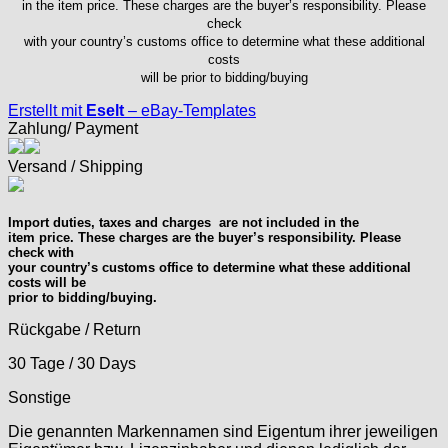
in the item price. These charges are the buyer’s responsibility. Please
Index
check
Intese
with your country’s customs office to determine what these additional
costs
ISA
will be prior to bidding/buying
Jean Brun
Erstellt mit
Eselt
–
eBay-Templates
Junghans
Zahlung/ Payment
Kasper
KF Grana
Versand / Shipping
Kaiser
Kienzle
Import duties, taxes and charges are not included in the
Lanco
item price. These charges are the buyer’s responsibility. Please
check with
Lorsa
your country’s customs office to determine what these additional
MSR
costs will be
prior to bidding/buying.
MST Roamer
ORC
Rückgabe / Return
Osco
30 Tage / 30 Days
Otero
Sonstige
Peseux
PUW
ie genannten Markennamen sind Eigentum ihrer jeweiligen
RL „Ronda"