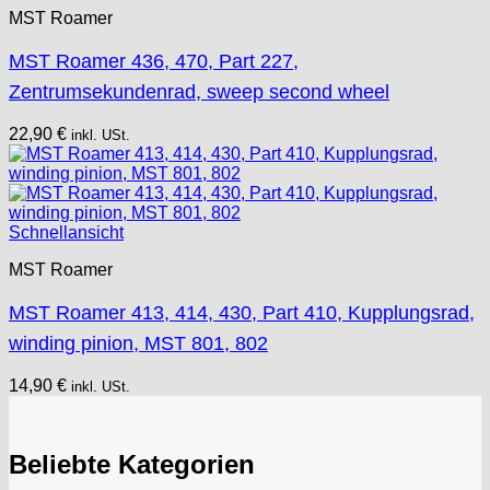
MST Roamer
MST Roamer 436, 470, Part 227,
Zentrumsekundenrad, sweep second wheel
22,90
€
inkl. USt.
Schnellansicht
MST Roamer
MST Roamer 413, 414, 430, Part 410, Kupplungsrad,
winding pinion, MST 801, 802
14,90
€
inkl. USt.
Beliebte Kategorien