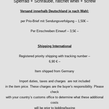
Sperrad + Schraube, ratchet whel + screw
EB "Ebauches Bettlach"
Ebosa
Versand innerhalb Deutschland je nach Wahl:
Emes
ESA - ETA
per Prio-Brief mit Sendungsverfolgung – 1,50€ –
EUW
F "Felsa"
Per Einschreiben Einwurf – 3,5€ –
Favor
FE "France Ebauches"
Shipping International
FEF
FHF
Registered priority shipping with tracking number –
FB „Förster"
6,90 € –
GUB "Glashütter Uhrenbetrieb"
GUBA
Item shipped from Germany
HB "Hermann Becker"
Import duties, taxes and charges are not included
Helvetia
in the item price. These charges are the buyer’s responsibility. Please
Heuer
check
HF Bauer
with your country’s customs office to determine what these additional
HPP „Henzi & Pfaff"
costs
Index
will be prior to bidding/buying