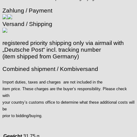
Intese
Zahlung / Payment
ISA
Jean Brun
Versand / Shipping
Junghans
Kasper
KF Grana
registered priority shipping only via airmail with
Kaiser
„Deutsche Post“ incl. tracking number
Kienzle
(item shipped from Germany)
Lanco
Combined shipment / Kombiversand
Lorsa
MSR
Import duties, taxes and charges are not included in the
MST Roamer
item price. These charges are the buyer’s responsibility. Please check
ORC
with
Osco
your country’s customs office to determine what these additional costs will
Otero
be
Peseux
prior to bidding/buying.
PUW
RL „Ronda"
ST "Standard "
Gewicht
31,75 g