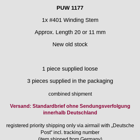
› ETA 955.414 ZB
CRC
› Ø 21
› 150 90
PUW 1177
› Ø 25
Certina
Cupillard
1x #401 Winding Stem
Durowe
Approx. Length 20 or 11 mm
EB "Ebauches Bettlach"
Ebosa
New old stock
Emes
ESA - ETA
EUW
1 piece supplied loose
F "Felsa"
Favor
3 pieces supplied in the packaging
FE "France Ebauches"
FEF
combined shipment
FHF
Versand: Standardbrief ohne Sendungsverfolgung
FB „Förster"
innerhalb Deutschland
GUB "Glashütter Uhrenbetrieb"
GUBA
registered priority shipping only via airmail with „Deutsche
HB "Hermann Becker"
Post“ incl. tracking number
Helvetia
(item shipped from Germany)