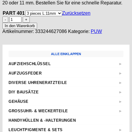
20 oder 11 mm. Bestellen Sie für eine schnelle Reparatur.
PART 401
Zurücksetzen
PUW
1177
In den Warenkorb
Winding
Artikelnummer:
333244627086
Kategorie:
PUW
Stem,
Aufzugswelle,
tige
remontoir
ALLE EINKLAPPEN
Menge
AUFZIEHSCHLÜSSEL
▶
Standard
AUFZUGSFEDER
▶
Sternschlüssel
Nach Abmessungen
DIVERSE UHRENERATZTEILE
▶
Taschenuhren
ETA
Aufzugwellen
Wecker
DIY BAUSÄTZE
▶
AS
Aufzugwellenverlängerungen
Kurbel
ETA 2824-2
JUNGHANS
GEHÄUSE
▶
Federstege
Weitere
ETA 2836-2
Weckerfeder
ETA
Kronen & Dichtungen
GROSSUHR- & WECKERTEILE
▶
ETA 7750
Automatik Uhrwerke
SEIKO
Weitere
Einpresslager & -futter
ETA 805.112
HANDYHÜLLEN & -HALTERUNGEN
Roskopf Uhren
Tissot
Pendelfedern
TISSOT SIDERAL
Weitere
LEUCHTPIGMENTE & SETS
▶
Richtknöpfe