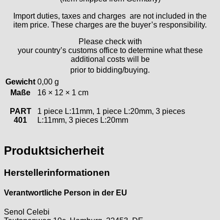
Heuer
Import duties, taxes and charges are not included in the
HF Bauer
item price. These charges are the buyer’s responsibility.
HPP „Henzi & Pfaff"
Please check with
Index
your country’s customs office to determine what these
Intese
additional costs will be
ISA
prior to bidding/buying.
Jean Brun
Gewicht
0,00 g
Junghans
Maße
16 × 12 × 1 cm
Kasper
PART
1 piece L:11mm, 1 piece L:20mm, 3 pieces
KF Grana
401
L:11mm, 3 pieces L:20mm
Kaiser
Kienzle
Produktsicherheit
Lanco
Lorsa
Herstellerinformationen
MSR
MST Roamer
Verantwortliche Person in der EU
ORC
Osco
Senol Celebi
Otero