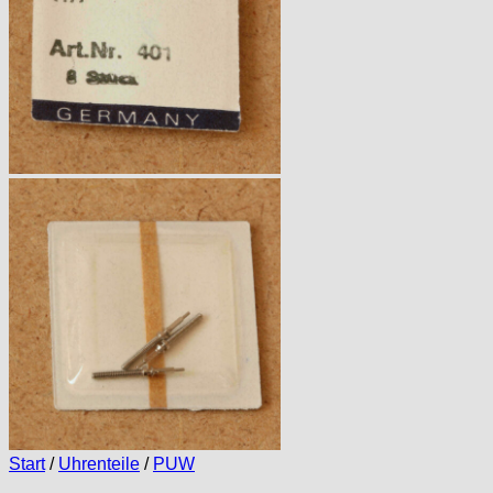
Start
/
Uhrenteile
/
PUW