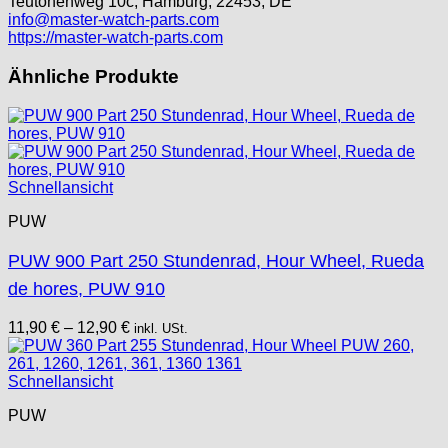
Teutonenweg 10c, Hamburg, 22453, DE
info@master-watch-parts.com
Peseux
https://master-watch-parts.com
PUW
RL „Ronda"
Ähnliche Produkte
ST "Standard "
Tissot
Unitas
Schnellansicht
PUW
PUW 900 Part 250 Stundenrad, Hour Wheel, Rueda
de hores, PUW 910
11,90
€
–
12,90
€
inkl. USt.
Schnellansicht
PUW