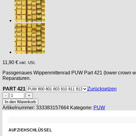
11,90
€
inkl. USt.
Passgenaues Wippenmittenrad PUW Part 421 (lower crown wheel
Reparaturen.
PART 421
Zurücksetzen
PUW
Watch
In den Warenkorb
spare
Artikelnummer:
333383157664
Kategorie:
PUW
parts
PART
421
Wippenmittenrad
AUFZIEHSCHLÜSSEL
lower
Standard