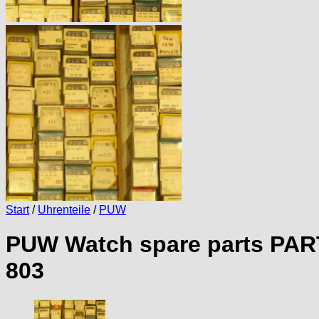
Start
/
Uhrenteile
/
PUW
PUW Watch spare parts PAR
803