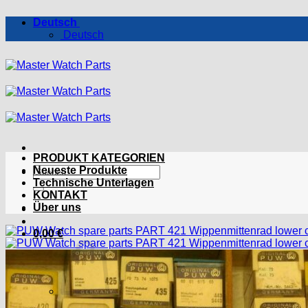
Zum
Deutsch
Inhalt
Deutsch
springen
PRODUKT KATEGORIEN
Suchen
Neueste Produkte
nach:
Technische Unterlagen
KONTAKT
Über uns
0,00
€