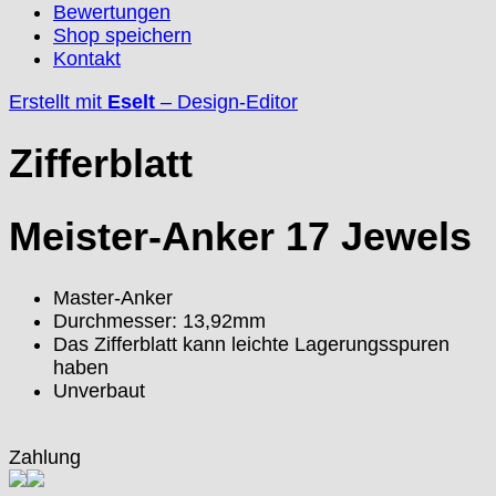
Bewertungen
ESA - ETA
Shop speichern
EUW
Kontakt
F "Felsa"
Erstellt mit
Eselt
–
Design-Editor
Favor
FE "France Ebauches"
Zifferblatt
FEF
FHF
FB „Förster"
Meister-Anker 17 Jewels
GUB "Glashütter Uhrenbetrieb"
GUBA
HB "Hermann Becker"
Master-Anker
Helvetia
Durchmesser: 13,92mm
Heuer
Das Zifferblatt kann leichte Lagerungsspuren
haben
HF Bauer
Unverbaut
HPP „Henzi & Pfaff"
Index
Intese
Zahlung
ISA