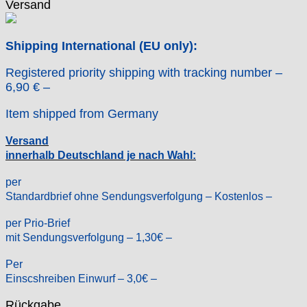
Jean Brun
Versand
Junghans
Kasper
Shipping International (EU only):
KF Grana
Kaiser
Registered priority shipping with tracking number –
Kienzle
6,90 € –
Lanco
Item shipped from Germany
Lorsa
MSR
Versand
MST Roamer
innerhalb Deutschland je nach Wahl:
ORC
per
Osco
Standardbrief ohne Sendungsverfolgung – Kostenlos –
Otero
Peseux
per Prio-Brief
PUW
mit Sendungsverfolgung – 1,30€ –
RL „Ronda"
Per
ST "Standard "
Einscshreiben Einwurf – 3,0€ –
Tissot
Unitas
Rückgabe