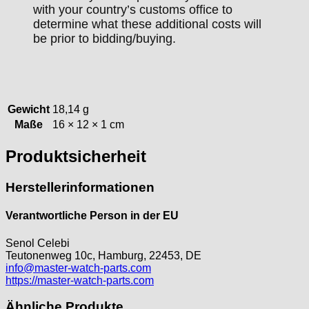
with your country’s customs office to
determine what these additional costs will
be prior to bidding/buying.
Gewicht
18,14 g
Maße
16 × 12 × 1 cm
Produktsicherheit
Herstellerinformationen
Verantwortliche Person in der EU
Senol Celebi
Teutonenweg 10c, Hamburg, 22453, DE
info@master-watch-parts.com
https://master-watch-parts.com
Ähnliche Produkte