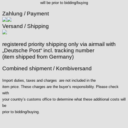
will be prior to bidding/buying
ISA
Jean Brun
Zahlung / Payment
Junghans
Versand / Shipping
Kasper
KF Grana
Kaiser
registered priority shipping only via airmail with
Kienzle
„Deutsche Post“ incl. tracking number
Lanco
(item shipped from Germany)
Lorsa
MSR
Combined shipment / Kombiversand
MST Roamer
ORC
Import duties, taxes and charges are not included in the
item price. These charges are the buyer’s responsibility. Please check
Osco
with
Otero
your country’s customs office to determine what these additional costs will
Peseux
be
PUW
prior to bidding/buying.
RL „Ronda"
ST "Standard "