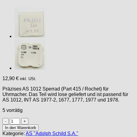
12,90
€
inkl. USt.
Präzises AS 1012 Sperrad (Part 415 / Rochet) für
Uhrmacher. Das Teil wird lose geliefert und ist passend für
AS 1012, INT AS 1977-2, 1677, 1777, 1977 und 1978.
5 vorrätig
AS
1012
In den Warenkorb
Part
Kategorie:
AS "Adolph Schild S.A."
415