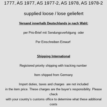
1777, AS 1977, AS 1977-2, AS 1978, AS 1978-2
Ebosa
Emes
supplied loose / lose geliefert
ESA - ETA
EUW
Versand innerhalb Deutschlands je nach Wahl:
F "Felsa"
Favor
per Prio-Brief mit Sendungsverfolgung oder
FE "France Ebauches"
Per Einschreiben Einwurf
FEF
FHF
FB „Förster"
Shipping International
GUB "Glashütter Uhrenbetrieb"
GUBA
Registered priority shipping with tracking number
HB "Hermann Becker"
Item shipped from Germany
Helvetia
Heuer
Import duties, taxes and charges are not included
HF Bauer
in the item price. These charges are the buyer’s responsibility. Please
HPP „Henzi & Pfaff"
check
with your country’s customs office to determine what these additional
Index
costs
Intese