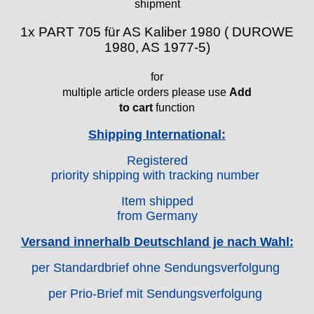
shipment
Ebosa
Emes
1x
PART 705
für AS Kaliber 1980 ( DUROWE
ESA - ETA
1980, AS 1977-5)
EUW
F "Felsa"
for
Favor
multiple article orders please use
Add
to cart
function
FE "France Ebauches"
FEF
Shipping International:
FHF
FB „Förster"
Registered
priority shipping with tracking number
GUB "Glashütter Uhrenbetrieb"
GUBA
Item shipped
HB "Hermann Becker"
from Germany
Helvetia
Versand innerhalb Deutschland je nach Wahl:
Heuer
HF Bauer
per Standardbrief ohne Sendungsverfolgung
HPP „Henzi & Pfaff"
per Prio-Brief mit Sendungsverfolgung
Index
Intese