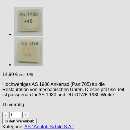
14,90
€
inkl. USt.
Hochwertiges AS 1980 Ankerrad (Part 705) für die
Restauration von mechanischen Uhren. Dieses präzise Teil
ist passgenau für AS 1980 und DUROWE 1980 Werke.
10 vorrätig
AS
1980
In den Warenkorb
(
Kategorie:
AS "Adolph Schild S.A."
AS