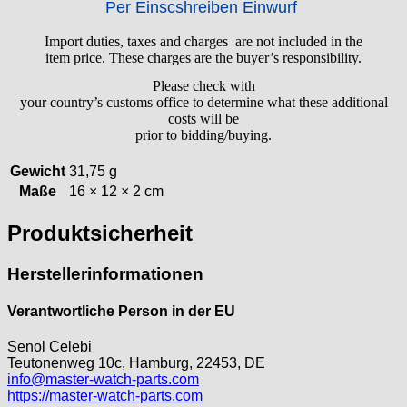
Per Einscshreiben Einwurf
ISA
Jean Brun
Import duties, taxes and charges are not included in the
item price. These charges are the buyer’s responsibility.
Junghans
Kasper
Please check with
your country’s customs office to determine what these additional
KF Grana
costs will be
Kaiser
prior to bidding/buying.
Kienzle
Lanco
Gewicht
31,75 g
Lorsa
Maße
16 × 12 × 2 cm
MSR
Produktsicherheit
MST Roamer
ORC
Herstellerinformationen
Osco
Otero
Verantwortliche Person in der EU
Peseux
PUW
Senol Celebi
Teutonenweg 10c, Hamburg, 22453, DE
RL „Ronda"
info@master-watch-parts.com
ST "Standard "
https://master-watch-parts.com