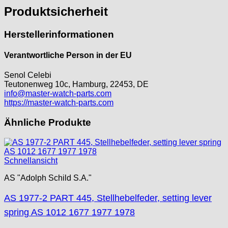
Produktsicherheit
KF Grana
Kaiser
Herstellerinformationen
Kienzle
Lanco
Verantwortliche Person in der EU
Lorsa
MSR
Senol Celebi
Teutonenweg 10c, Hamburg, 22453, DE
MST Roamer
info@master-watch-parts.com
ORC
https://master-watch-parts.com
Osco
Otero
Ähnliche Produkte
Peseux
PUW
RL „Ronda"
Schnellansicht
ST "Standard "
AS "Adolph Schild S.A."
Tissot
Unitas
AS 1977-2 PART 445, Stellhebelfeder, setting lever
spring AS 1012 1677 1977 1978