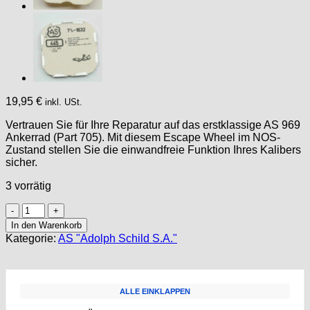
19,95
€
inkl. USt.
Vertrauen Sie für Ihre Reparatur auf das erstklassige AS 969
Ankerrad (Part 705). Mit diesem Escape Wheel im NOS-
Zustand stellen Sie die einwandfreie Funktion Ihres Kalibers
sicher.
3 vorrätig
AS
969
In den Warenkorb
PART
Kategorie:
AS "Adolph Schild S.A."
705,
Ankerrad,
Escape
Wheel
ALLE EINKLAPPEN
-
NOS