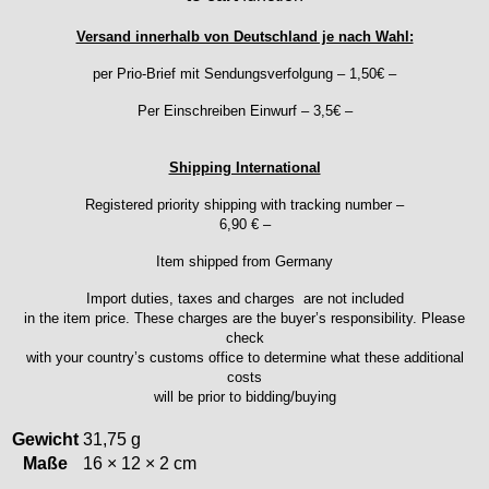
F "Felsa"
Versand innerhalb von Deutschland je nach Wahl:
Favor
FE "France Ebauches"
per Prio-Brief mit Sendungsverfolgung – 1,50€ –
FEF
Per Einschreiben Einwurf – 3,5€ –
FHF
FB „Förster"
Shipping International
GUB "Glashütter Uhrenbetrieb"
GUBA
Registered priority shipping with tracking number –
HB "Hermann Becker"
6,90 € –
Helvetia
Item shipped from Germany
Heuer
Import duties, taxes and charges are not included
HF Bauer
in the item price. These charges are the buyer’s responsibility. Please
HPP „Henzi & Pfaff"
check
Index
with your country’s customs office to determine what these additional
costs
Intese
will be prior to bidding/buying
ISA
Jean Brun
Gewicht
31,75 g
Junghans
Maße
16 × 12 × 2 cm
Kasper