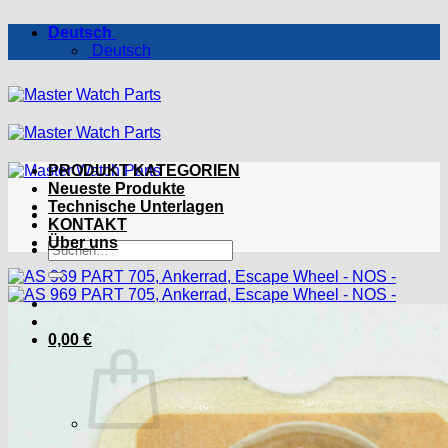
Zum
Deutsch
Inhalt
Deutsch
springen
PRODUKT KATEGORIEN
Neueste Produkte
Technische Unterlagen
KONTAKT
Über uns
Suchen
nach:
0,00
€