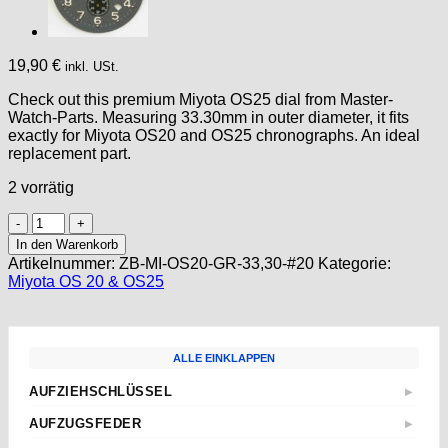
19,90
€
inkl. USt.
Check out this premium Miyota OS25 dial from Master-
Watch-Parts. Measuring 33.30mm in outer diameter, it fits
exactly for Miyota OS20 and OS25 chronographs. An ideal
replacement part.
2 vorrätig
Chronograph
Dial
In den Warenkorb
for
Artikelnummer:
ZB-MI-OS20-GR-33,30-#20
Kategorie:
MIYOTA
Miyota OS 20 & OS25
OS
20
OS
25
ALLE EINKLAPPEN
Movement
Ø
AUFZIEHSCHLÜSSEL
▶
33,35mm
Standard
Cadran
AUFZUGSFEDER
▶
Esfera
Sternschlüssel
Nach Abmessungen