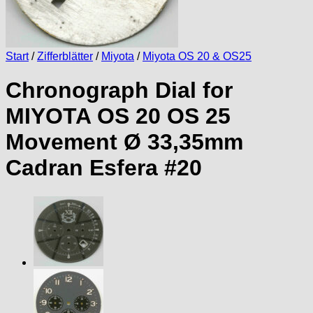
Start
/
Zifferblätter
/
Miyota
/
Miyota OS 20 & OS25
Chronograph Dial for
MIYOTA OS 20 OS 25
Movement Ø 33,35mm
Cadran Esfera #20