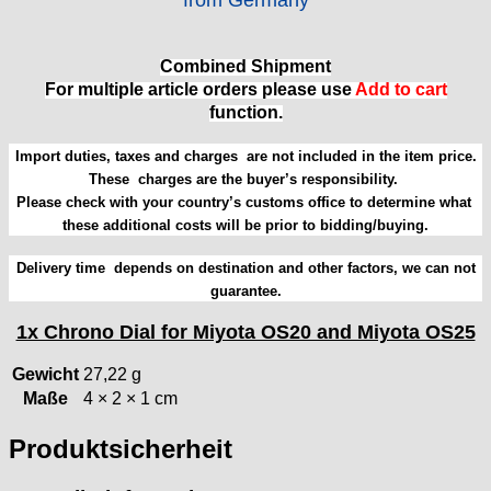
FEF
FHF
Combined Shipment
FB „Förster"
For multiple article orders please use
Add to cart
GUB "Glashütter Uhrenbetrieb"
function.
GUBA
Import duties, taxes and charges are not included in the item price.
HB "Hermann Becker"
These charges are the buyer’s responsibility.
Helvetia
Please check with your country’s customs office to determine what
Heuer
these additional costs will be prior to bidding/buying.
HF Bauer
HPP „Henzi & Pfaff"
Delivery time depends on destination and other factors, we can not
Index
guarantee.
Intese
1x Chrono Dial for Miyota OS20 and Miyota OS25
ISA
Jean Brun
Gewicht
27,22 g
Junghans
Maße
4 × 2 × 1 cm
Kasper
Produktsicherheit
KF Grana
Kaiser