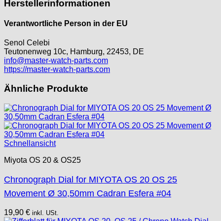
Herstellerinformationen
Kienzle
Lanco
Verantwortliche Person in der EU
Lorsa
MSR
Senol Celebi
MST Roamer
Teutonenweg 10c, Hamburg, 22453, DE
info@master-watch-parts.com
ORC
https://master-watch-parts.com
Osco
Otero
Ähnliche Produkte
Peseux
PUW
RL „Ronda"
ST "Standard "
Schnellansicht
Tissot
Unitas
Miyota OS 20 & OS25
Chronograph Dial for MIYOTA OS 20 OS 25
Movement Ø 30,50mm Cadran Esfera #04
19,90
€
inkl. USt.